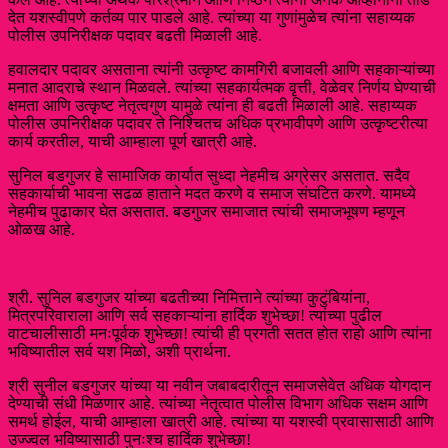
देत यशस्वीपणे कर्तव्य पार पाडले आहे. त्यांच्या या गुणांमुळेच त्यांना सहाय्यक
पोलीस उपनिरीक्षक पदावर बढती मिळाली आहे.
हवालदार पदावर असताना त्यांनी उत्कृष्ट कामगिरी बजावली आणि सहकाऱ्यांच्या
मनात आदराचे स्थान मिळवले. त्यांच्या सहकार्यत्मक वृत्ती, वेळेवर निर्णय घेण्याची
क्षमता आणि उत्कृष्ट नेतृत्वगुण यामुळे त्यांना ही बढती मिळाली आहे. सहाय्यक
पोलीस उपनिरीक्षक पदावर ते निश्चितच अधिक प्रभावीपणे आणि उत्कृष्टरीत्या
कार्य करतील, याची आम्हाला पूर्ण खात्री आहे.
सुनिल बडगुजर हे सामाजिक कार्यात सुध्दा नेहमीच अग्रेसर असतात. सदैव
सहकार्याची भावना सढळ हाताने मदत करणे व समाज संघटित करणे. यामध्ये
नेहमीच पुढाकार घेत असतात. बडगुजर समाजात त्यांची समाजभूषण म्हणून
ओळख आहे.
श्री. सुनिल बडगुजर यांच्या बढतीच्या निमित्ताने त्यांच्या कुटुंबियांना,
मित्रपरिवाराला आणि सर्व सहकाऱ्यांना हार्दिक शुभेच्छा! त्यांच्या पुढील
वाटचालीसाठी मनःपूर्वक शुभेच्छा! त्यांची ही प्रगती सतत होत राहो आणि त्यांना
भविष्यातील सर्व यश मिळो, अशी प्रार्थना.
श्री सुनील बडगुजर यांच्या या नवीन जबाबदारीतून समाजसेवेत अधिक योगदान
देण्याची संधी मिळणार आहे. त्यांच्या नेतृत्वात पोलीस विभाग अधिक सक्षम आणि
समर्थ होईल, याची आम्हाला खात्री आहे. त्यांच्या या यशस्वी प्रवासासाठी आणि
उज्ज्वल भविष्यासाठी पुनःश्च हार्दिक शुभेच्छा!