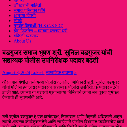
नौकरी
डॉक्टरांची माहिती
समाज पुस्तिका फॉर्म
आमच्या विषयी
संपर्क
गुणवंत विद्यार्थी (H.S.C/S.S.C)
होम फिटनेस – व्यायाम घराच्या घरी
वकिली व्यवसाय
About Us
बडगुजर समाज भुषण श्री. सुनिल बडगुजर यांची
सहाय्यक पोलीस उपनिरीक्षक पदावर बढती
August 8, 2024
Lokesh
सामाजिक बातम्या
2
औरंगाबाद येथील कर्तव्यदक्ष पोलीस दलातील अधिकारी श्री. सुनिल बडगुजर
यांची पोलीस हवालदार पदावरून सहाय्यक पोलीस उपनिरीक्षक पदावर बढती
झाली आहे. त्यांच्या या यशस्वी प्रवासाच्या निमित्ताने त्यांना मनःपूर्वक शुभेच्छा
देण्याची ही सुवर्णसंधी आहे.
श्री सुनील बडगुजर हे एक कर्तव्यदक्ष, निष्ठावान आणि मेहनती अधिकारी आहेत.
त्यांनी आपल्या कार्यकुशलतेने आणि समर्पणाने पोलीस विभागात उल्लेखनीय कार्य
केले आहे. त्यांच्या अथक परिश्रमाने आणि निष्ठेने त्यांनी अनेक आव्हानांना तोंड