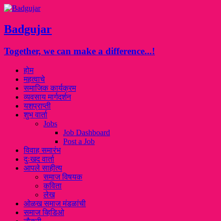
Badgujar
Together, we can make a difference...!
होम
महत्वाचे
समाजिक कार्यक्रम
व्यवसाय मार्गदर्शन
यशप्राप्ती
शुभ वार्ता
Jobs
Job Dashboard
Post a Job
विवाह समारंभ
दुःखद वार्ता
आपले साहीत्य
समाज विषयक
कविता
लेख
ओळख समाज मंडळांची
समाज व्हिडिओ