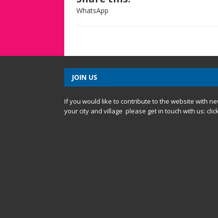
WhatsApp
JOIN US
If you would like to contribute to the website with n
your city and village please get in touch with us:
clic