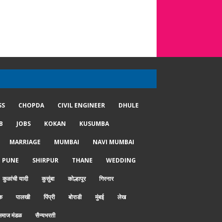
SS
CHOPDA
CIVIL ENGINEER
DHULE
B
JOBS
KOKAN
KUSUMBA
MARRIAGE
MUMBAI
NAVI MUMBAI
PUNE
SHIRPUR
THANE
WEDDING
कुळांची यादी
कुसुंबा
कोल्हापूर
गिरनार
क
पालखी
पिंप्री
बोराडी
मुंबई
लेख
माज मंडळ
सैन्यभरती