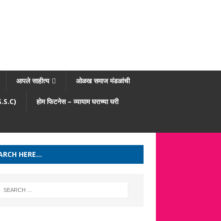
आपले साहीत्य
ओळख समाज मंडळांची
/S.S.C)
होम फिटनेस – व्यायाम घराच्या घरी
ARCH HERE…