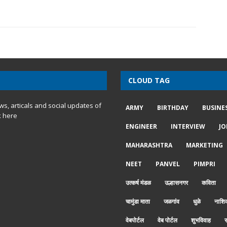
CLOUD TAG
ews, articals and social updates of
ARMY
BIRTHDAY
BUSINE
k here
ENGINEER
INTERVIEW
JO
MAHARASHTRA
MARKETING
NEET
PANVEL
PIMPRI
उत्कर्ष मंडळ
उल्हासनगर
कविता
चामुंडा माता
जळगांव
धुळे
नाशि
वेबपोर्टल
वेब पोर्टल
शुभविवाह
स