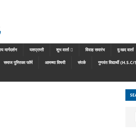
!
य मार्गदर्शन
यशप्राप्ती
शुभ वार्ता
विवाह समारंभ
दुःखद वार्ता
समाज पुस्तिका फॉर्म
आमच्या विषयी
संपर्क
गुणवंत विद्यार्थी (H.S.C
SE