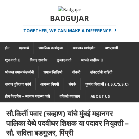
BADGUJAR
TOGETHER, WE CAN MAKE A DIFFERENCE...!
होम
महत्वाचे
समाजिक कार्यक्रम
व्यवसाय मार्गदर्शन
यशप्राप्ती
शुभ वार्ता
विवाह समारंभ
दुःखद वार्ता
आपले साहीत्य
ओळख समाज मंडळांची
समाज व्हिडिओ
नौकरी
डॉक्टरांची माहिती
समाज पुस्तिका फॉर्म
आमच्या विषयी
संपर्क
गुणवंत विद्यार्थी (H.S.C/S.S.C)
होम फिटनेस – व्यायाम घराच्या घरी
वकिली व्यवसाय
ABOUT US
सौ.किर्ती पवार (चव्हाण) यांचे मुंबई महानगर
पालिका येथे पदवीधर शिक्षक या पदावर नियुक्ती –
सौ. सविता बडगुजर, पिंप्री