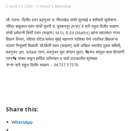
June 27, 2024
Vinod S. Mohokar
सौ. रंजना- दिलीप रतन बड़गुजर रा. पिंपरखेड यांची सुनबाई व श्रीमती सुलोचना-
रविंद्र बाबूलाल पवार यांची मुलगी रा. बुराहनपुर (म.प्र) व श्री राहुल दिलीप चव्हाण
यांची धर्मपत्नी किर्ती पवार (चव्हाण) M.Sc B.Ed (Maths) ह्यांना महाराष्ट्र राज्य
शिक्षण विभाग, पवित्र पोर्टल मार्फत मुंबई महानगर पालिका येथे
पदवीधर शिक्षक
या
पदावर नियुक्ती मिळाली. सौ.किर्ती पवार (चव्हाण) यांचे अखिल भारतीय युवक समिती,
बडगुजर. इन, प्राऊड ग्रुप, बडगुजर युवा संगठन सुरत, 👣जय चांमुडा माता हिरकणी
ग्रुप👣 यांच्या कडून हार्दिक अभिनंदन व भावी वाटचालीस शुभेच्छा!
🌹🌹 श्री राहुल दिलीप चव्हाण – 96737 57376
Share this:
WhatsApp