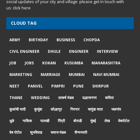
social updates of your city and village please get in touch with
us:
click here
CLOUD TAG
ARMY
BIRTHDAY
BUSINESS
CHOPDA
CIVIL ENGINEER
DHULE
ENGINEER
INTERVIEW
JOB
JOBS
KOKAN
KUSUMBA
MAHARASHTRA
MARKETING
MARRIAGE
MUMBAI
NAVI MUMBAI
NEET
PANVEL
PIMPRI
PUNE
SHIRPUR
THANE
WEDDING
उत्कर्ष मंडळ
उल्हासनगर
कविता
कुळांची यादी
कुसुंबा
कोल्हापूर
गिरनार
चामुंडा माता
जळगांव
धुळे
नाशिक
पालखी
पिंप्री
बोराडी
मुंबई
लेख
वेबपोर्टल
वेब पोर्टल
शुभविवाह
समाज मंडळ
सैन्यभरती