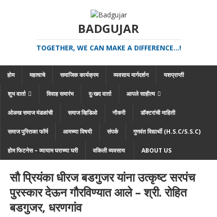
BADGUJAR
TOGETHER, WE CAN MAKE A DIFFERENCE...!
होम
महत्वाचे
समाजिक कार्यक्रम
व्यवसाय मार्गदर्शन
यशप्राप्ती
शुभ वार्ता
विवाह समारंभ
दुःखद वार्ता
आपले साहीत्य
ओळख समाज मंडळांची
समाज व्हिडिओ
नौकरी
डॉक्टरांची माहिती
समाज पुस्तिका फॉर्म
आमच्या विषयी
संपर्क
गुणवंत विद्यार्थी (H.S.C/S.S.C)
होम फिटनेस – व्यायाम घराच्या घरी
वकिली व्यवसाय
ABOUT US
सौ प्रियंका धीरज बडगुजर यांना उत्कृष्ट सरपंच
पुरस्कार देऊन गौरविण्यात आले – श्री. रोहित
बडगुजर, धरणगांव