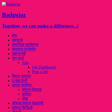
Badgujar
Together, we can make a difference...!
होम
महत्वाचे
समाजिक कार्यक्रम
व्यवसाय मार्गदर्शन
यशप्राप्ती
शुभ वार्ता
Jobs
Job Dashboard
Post a Job
विवाह समारंभ
दुःखद वार्ता
आपले साहीत्य
समाज विषयक
कविता
लेख
ओळख समाज मंडळांची
समाज व्हिडिओ