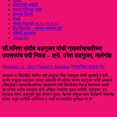
नौकरी
डॉक्टरांची माहिती
समाज पुस्तिका फॉर्म
आमच्या विषयी
संपर्क
गुणवंत विद्यार्थी (H.S.C/S.S.C)
होम फिटनेस – व्यायाम घराच्या घरी
वकिली व्यवसाय
About Us
सौ.मनिषा संतोष बडगुजर यांची ग्रामपंचायतीच्या
उपसरपंच पदी निवड – श्री. परेश बडगुजर, मालेगांव
February 21, 2023
Vinod S. Mohokar
सामाजिक बातम्या
0
अमळथे ता.शिंदखेडा येथील श्री.बाबुराव निंबा बडगुजर यांची सूनबाई व श्री.
संतोष बाबुराव बडगुजर यांच्या धर्मपत्नी सौ.मनिषा संतोष बडगुजर यांची अमळथे
(शिंदखेडा) ग्रामपंचायतीच्या उपसरपंच पदी बिनविरोध निवड करण्यात आली.
सौ.मनिषा संतोष बडगुजर यांचे अखिल भारतीय युवक समिती, बडगुजर. इन,
प्राऊड ग्रुप, बडगुजर युवा संगठन सुरत, 👣जय चांमुडा माता हिरकणी ग्रुप👣
यांच्या कडून हार्दिक अभिनंदन व भावी वाटचालीस शुभेच्छा!🌹🌹