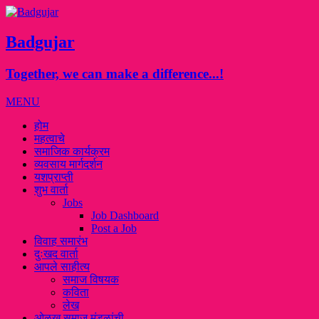
Badgujar
Together, we can make a difference...!
MENU
होम
महत्वाचे
समाजिक कार्यक्रम
व्यवसाय मार्गदर्शन
यशप्राप्ती
शुभ वार्ता
Jobs
Job Dashboard
Post a Job
विवाह समारंभ
दुःखद वार्ता
आपले साहीत्य
समाज विषयक
कविता
लेख
ओळख समाज मंडळांची