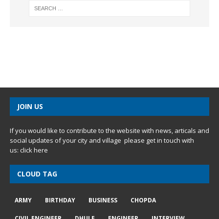
JOIN US
If you would like to contribute to the website with news, articals and
social updates of your city and village please get in touch with
us:
click here
CLOUD TAG
ARMY
BIRTHDAY
BUSINESS
CHOPDA
CIVIL ENGINEER
DHULE
ENGINEER
INTERVIEW