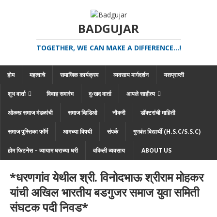
BADGUJAR
TOGETHER, WE CAN MAKE A DIFFERENCE...!
होम
महत्वाचे
समाजिक कार्यक्रम
व्यवसाय मार्गदर्शन
यशप्राप्ती
शुभ वार्ता
विवाह समारंभ
दुःखद वार्ता
आपले साहीत्य
ओळख समाज मंडळांची
समाज व्हिडिओ
नौकरी
डॉक्टरांची माहिती
समाज पुस्तिका फॉर्म
आमच्या विषयी
संपर्क
गुणवंत विद्यार्थी (H.S.C/S.S.C)
होम फिटनेस – व्यायाम घराच्या घरी
वकिली व्यवसाय
ABOUT US
*धरणगांव येथील श्री. विनोदभाऊ श्रीराम मोहकर
यांची अखिल भारतीय बडगुजर समाज युवा समिती
संघटक पदी निवड*