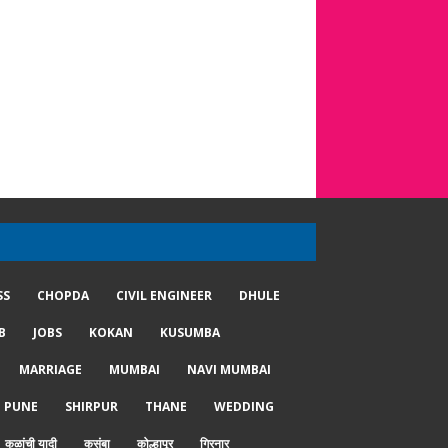
SS
CHOPDA
CIVIL ENGINEER
DHULE
B
JOBS
KOKAN
KUSUMBA
MARRIAGE
MUMBAI
NAVI MUMBAI
PUNE
SHIRPUR
THANE
WEDDING
कुळांची यादी
कुसुंबा
कोल्हापूर
गिरनार