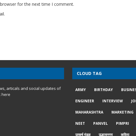
 browser for the next time I comment.
il.
CLOUD TAG
ews, articals and social updates of
ARMY
BIRTHDAY
BUSINE
k here
ENGINEER
INTERVIEW
JO
MAHARASHTRA
MARKETING
NEET
PANVEL
PIMPRI
उत्कर्ष मंडळ
उल्हासनगर
कविता