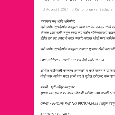
August 3, 2024
Kishor bhaskar Badgujar
नमस्कार बंधू आणि भगिनींनो,
श्री.जयेश सुखदेवशेठ बडगुजर यांना ०१.०८.२०२४ रोजी रात्र
घेण्यात आले नाही म्हणून व्यारा च्या नाईल हॉस्पिटलमध्ये 
होईल तर स्व: इच्छा ने मदत करावी.अशांना थोडी फार आर्थि
श्री.जयेश सुखदेवशेठ बडगुजर राहणार मूलगाव खेडी काढोली
Live address- शक्ती नगर बस डेपो समोर सोनगढ
आर्थिक परिस्थिती नसतांना उसनवारी व कर्ज करून ते उपच
थोडी फार आर्थिक मदत झाली तर ते पुढील ट्रीटमेंट करू शकत
बातमी : श्री महेंद्र बडगुजर
कृपया आपणास शक्य असेल तितकी आर्थिक मदत करावी.ही नम
GPAY / PHONE PAY NO.9979742458 (अतुल बडगु
ACCOUNT DETAILS