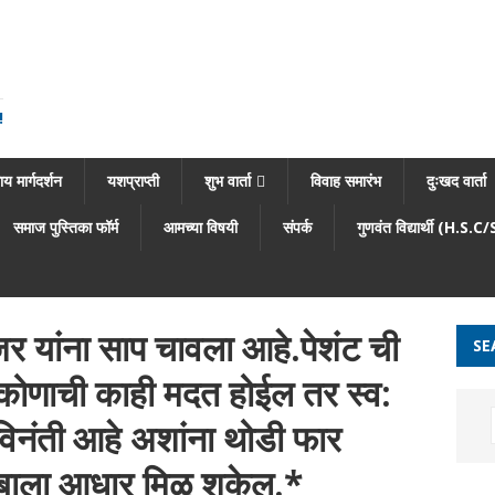
!
य मार्गदर्शन
यशप्राप्ती
शुभ वार्ता
विवाह समारंभ
दुःखद वार्ता
समाज पुस्तिका फॉर्म
आमच्या विषयी
संपर्क
गुणवंत विद्यार्थी (H.S.C
र यांना साप चावला आहे.पेशंट ची
SE
कोणाची काही मदत होईल तर स्व:
विनंती आहे अशांना थोडी फार
बाला आधार मिळू शकेल.*