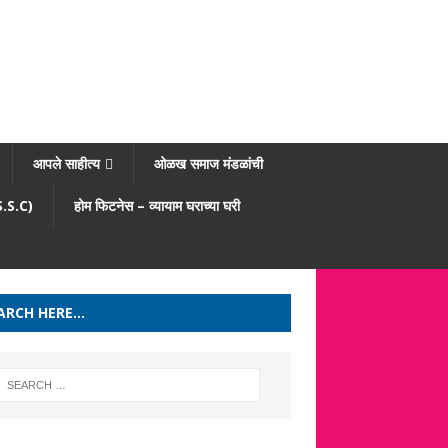
आपले साहीत्य
ओळख समाज मंडळांची
/S.S.C)
होम फिटनेस – व्यायाम घराच्या घरी
ARCH HERE…