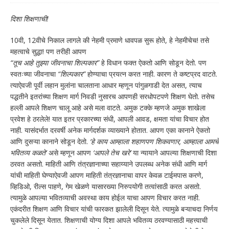
दिशा शिक्षणाची!
10वी, 12वीचे निकाल लागले की नेहमी प्रमाणे धावपळ सुरू होते, हे नेहमीचेच! तसे
महत्वाचे सुद्धा! पण तरीही आपण
“तूच आहे तुझ्या जीवनाचा शिल्पकार”
हे विधान फक्त ऐकतो आणि सोडून देतो. पण
स्वतःच्या जीवनाचा
“शिल्पकार”
होण्याचा प्रयत्न करत नाही. कारण ते कष्टप्रद वाटते.
त्याऐवजी पूर्वी लहान मुलांना चालताना आधार म्हणून पांगुळगाडी देत असत, त्याच
पद्धतीने इतरांच्या शिक्षण मार्ग निवडी नुसारच आपणही सरधोपटपणे शिक्षण घेतो. तसेच
हल्ली आपले शिक्षण चालू आहे असे मला वाटते. अमुक टक्के म्हणजे अमुक शाखेला
प्रवेश हे ठरलेले! यात इतर प्रकारच्या संधी, आपली आवड, क्षमता यांचा विचार होत
नाही. यासंदर्भात दरवर्षी अनेक मार्गदर्शक व्याख्याने होतात. आपण एका कानाने ऐकतो
आणि दुसऱ्या कानाने सोडून देतो.
‘हे काय आम्हाला शहाणपण शिकवणार, आम्हाला आमचे
भवितव्य कळते’
असे म्हणून आपण
‘आपले तेच खरे’
या न्यायाने आपल्या शिक्षणाची दिशा
ठरवत असतो. माहिती आणि तंत्रज्ञानाच्या सहाय्याने उपलब्ध अनेक संधी आणि मार्ग
यांची माहिती घेण्याऐवजी आपण माहिती तंत्रज्ञानाचा वापर केवळ टाईमपास करणे,
व्हिडिओ, रील्स पाहणे, गेम खेळणे यासारख्या निरुपयोगी तत्वांसाठी करत असतो.
त्यामुळे आपल्या भवितव्याची अवस्था काय होईल याचा आपण विचार करत नाही.
एकंदरीत शिक्षण आणि विचार यांची फारकत झालेली दिसून येते. त्यामुळे बऱ्याचदा निर्णय
चुकलेले दिसून येतात. शिक्षणाची योग्य दिशा आपले भवितव्य ठरवण्यासाठी महत्त्वाची