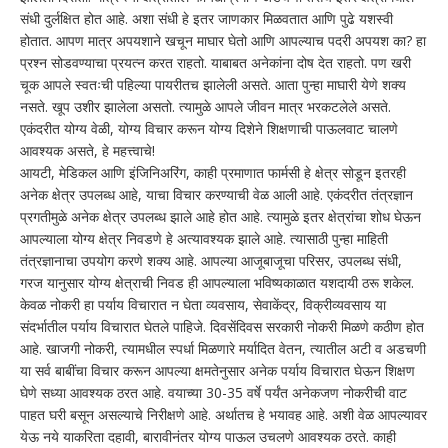
संधी दुर्लक्षित होत आहे. अशा संधी हे इतर जाणकार मिळवतात आणि पुढे यशस्वी
होतात. आपण मात्र अपयशाने खचून माघार घेतो आणि आपल्याच पदरी अपयश का? हा
प्रश्न सोडवण्याचा प्रयत्न करत राहतो. याबाबत अनेकांना दोष देत राहतो. पण खरी
चूक आपले स्वतःची पहिल्या पायरीतच झालेली असते. आता पुन्हा माघारी येणे शक्य
नसते. खूप उशीर झालेला असतो. त्यामुळे आपले जीवन मात्र भरकटलेले असते.
एकंदरीत योग्य वेळी, योग्य विचार करून योग्य दिशेने शिक्षणाची पाऊलवाट चालणे
आवश्यक असते, हे महत्त्वाचे!
आयटी, मेडिकल आणि इंजिनिअरिंग, काही प्रमाणात फार्मसी हे क्षेत्र सोडून इतरही
अनेक क्षेत्र उपलब्ध आहे, याचा विचार करण्याची वेळ आली आहे. एकंदरीत तंत्रज्ञान
प्रगतीमुळे अनेक क्षेत्र उपलब्ध झाले आहे होत आहे. त्यामुळे इतर क्षेत्रांचा शोध घेऊन
आपल्याला योग्य क्षेत्र निवडणे हे अत्यावश्यक झाले आहे. त्यासाठी पुन्हा माहिती
तंत्रज्ञानाचा उपयोग करणे शक्य आहे. आपल्या आजूबाजूचा परिसर, उपलब्ध संधी,
गरज यानुसार योग्य क्षेत्राची निवड ही आपल्याला भविष्यकाळात यशदायी ठरू शकेल.
केवळ नोकरी हा पर्याय विचारात न घेता व्यवसाय, सेवाकेंद्र, विक्रीव्यवसाय या
संदर्भातील पर्याय विचारात घेतले पाहिजे. दिवसेंदिवस सरकारी नोकरी मिळणे कठीण होत
आहे. खाजगी नोकरी, त्यामधील स्पर्धा मिळणारे मर्यादित वेतन, त्यातील अटी व अडचणी
या सर्व बाबींचा विचार करून आपल्या क्षमतेनुसार अनेक पर्याय विचारात घेऊन शिक्षण
घेणे सध्या आवश्यक ठरत आहे. वयाच्या 30-35 वर्षे पर्यंत अनेकजण नोकरीची वाट
पाहत घरी बसून असल्याचे निरीक्षणे आहे. अर्थातच हे भयावह आहे. अशी वेळ आपल्यावर
येऊ नये याकरिता दहावी, बारावीनंतर योग्य पाऊल उचलणे आवश्यक ठरते. काही