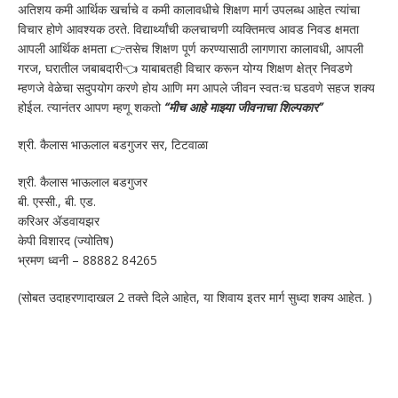
अतिशय कमी आर्थिक खर्चाचे व कमी कालावधीचे शिक्षण मार्ग उपलब्ध आहेत त्यांचा
विचार होणे आवश्यक ठरते. विद्यार्थ्यांची कलचाचणी व्यक्तिमत्व आवड निवड क्षमता
आपली आर्थिक क्षमता 👉तसेच शिक्षण पूर्ण करण्यासाठी लागणारा कालावधी, आपली
गरज, घरातील जबाबदारी👈 याबाबतही विचार करून योग्य शिक्षण क्षेत्र निवडणे
म्हणजे वेळेचा सदुपयोग करणे होय आणि मग आपले जीवन स्वतःच घडवणे सहज शक्य
होईल. त्यानंतर आपण म्हणू शकतो
“मीच आहे माझ्या जीवनाचा शिल्पकार”
श्री. कैलास भाऊलाल बडगुजर सर, टिटवाळा
श्री. कैलास भाऊलाल बडगुजर
बी. एस्सी., बी. एड.
करिअर ॲडवायझर
केपी विशारद (ज्योतिष)
भ्रमण ध्वनी – 88882 84265
(सोबत उदाहरणादाखल 2 तक्ते दिले आहेत, या शिवाय इतर मार्ग सुध्दा शक्य आहेत. )