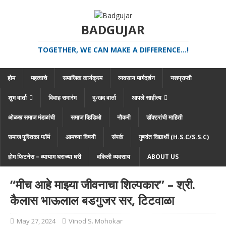
BADGUJAR
TOGETHER, WE CAN MAKE A DIFFERENCE...!
होम
महत्वाचे
समाजिक कार्यक्रम
व्यवसाय मार्गदर्शन
यशप्राप्ती
शुभ वार्ता
विवाह समारंभ
दुःखद वार्ता
आपले साहीत्य
ओळख समाज मंडळांची
समाज व्हिडिओ
नौकरी
डॉक्टरांची माहिती
समाज पुस्तिका फॉर्म
आमच्या विषयी
संपर्क
गुणवंत विद्यार्थी (H.S.C/S.S.C)
होम फिटनेस – व्यायाम घराच्या घरी
वकिली व्यवसाय
ABOUT US
“मीच आहे माझ्या जीवनाचा शिल्पकार” – श्री.
कैलास भाऊलाल बडगुजर सर, टिटवाळा
May 27, 2024
Vinod S. Mohokar