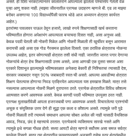
असते. ही दिशा भरकटल्यानंतर कालांतराने आपल्याला झालेला पश्चात्ताप गेलेली वेळ
पुन्हा आणू शकत नाही. (माझ्या जीवनातील प्रत्यक्ष उदाहरण म्हणजे बी. एड ला माझ्या
बरोबर असणाऱ्या 100 विद्यार्थ्यांपैकी फारच थोडे आज अध्यापन क्षेत्रात कार्यरत
आहेत.)
इतरांच्या पावलावर पाऊल ठेवून हजारो, लाखो रुपये शिक्षणासाठी खर्च करताना
भविष्यातील होणारा अपेक्षाभंग आपल्याला बऱ्याचदा दिसत नाही, असा अनुभव आहे.
केवळ पदवी घेतली की नोकरी मिळेल आणि नोकरी मिळाली ती खुर्चीवर बसून आरामात
करायची आहे असा एक गोड गैरसमज झालेला दिसतो. एका ठराविक क्षेत्रातच नोकऱ्या
उपलब्ध आहेत, इतर कोणत्याही क्षेत्रात तशी संधी नाही. जास्तीत जास्त पगार देणाऱ्या
नोकऱ्यांचे क्षेत्र हेच शिक्षणासाठी उत्तम असते, असा आणखी एक दुसरा समज! अशा
प्रकारे दिशाभूल झाल्यामुळे भविष्यकाळात अनेकदा बेकारी ही निश्चितच! त्यासाठी देश,
सरकार जबाबदार नसून 90% जबाबदारी स्वतःची असते. आपल्या आवडीच्या क्षेत्रात
शिक्षण घेतल्यास होणाऱ्या निवड प्रक्रियेत आपल्याला यश हमखास मिळते. मात्र तसे
नसल्यास आपल्याला नोकरी मिळणे दुरापास्त ठरते. प्रत्येक क्षेत्रातील विविध कौशल्य
आत्मसात करणे आवश्यक असते. केवळ कागदी पदवी भविष्यात उपयुक्त ठरत नाही.
प्रत्यक्ष मुलाखतीवेळी आपला हजरजबाबी पणा आवश्यक असतो. विचारलेल्या प्रश्नांची
अचूक व संयुक्तिक उत्तर देणे ही सुद्धा एक कला व कौशल्य असते. त्यामुळे जरी पुढे
नोकरी मिळाली तरी त्यामध्ये समाधान आपल्या सोबत असेल की नाही यासाठी वैयक्तिक
आवड, निवड, छंद हे महत्त्वाचे ठरतात. प्रत्येकाचे व्यक्तिमत्व सारखे नसते आणि
त्यामुळे इथे सगळा गोंधळ होतो. सध्या आयटी क्षेत्र म्हणजे सर्वोत्तम असा समज सर्वत्र
झालेला दिसतो. मात्र त्या क्षेत्रातील फायद्याप्रमाणे अडचणी तसेच इतर क्षेत्रांमधील