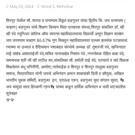
May 23, 2024
Vinod S. Mohokar
शिरपूर येथील सौ. शारदा व घनश्याम विठ्ठल बडगुजर यांचा द्वितीय चि. जय घनश्याम (
चव्हाण) बडगुजर यांचे शिक्षण किसान विद्या प्रसारक संस्था,शिरपूर संचलित डॉ. व्ही
व्ही रंधे ज्युनिअर कॉलेज ऑफ सायन्स महाविद्यालयाचा विद्यार्थी असून विज्ञान शाखेत
जय घनश्याम चव्हाण 86.67% गुण मिळवून महाविद्यालयात प्रथम क्रमांक पटकावला.
त्याच्या या उज्वल व दैदिप्यमान यशाबद्दल संस्थेचे अध्यक्ष डॉ. तुषारजी रंधे, खजिनदार
ताई साहेब आशाताईजी रंधे,सचिव नानासाहेब निशांत रंधे ,नगरसेवक रोहित बाबा रंधे,
समन्वयक श्री जी व्ही पाटील सर,संचालिका सौ. हर्षाली ताई रंधे, प्राचार्य व सर्व शिक्षक
शिक्षकेतर बंधू भगिनींनी, आप्तेष्ट,नातेवाईक व शिरपूर व शिरपूर तालुका बडगुजर
समाज, मित्रपरिवार यांनी जयचे अभिनंदन करून शाबासकी दिली व कौतुक, अखिल
भारतीय युवक समिती, बडगुजर. इन, प्राऊड ग्रुप, बडगुजर युवा संगठन सुरत, 👣
जय चांमुडा माता हिरकणी ग्रुप👣 यांच्या कडून हार्दिक अभिनंदन व भावी वाटचालीस
शुभेच्छा!
🌹🌹