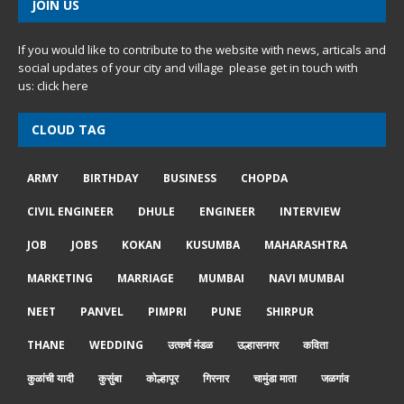
JOIN US
If you would like to contribute to the website with news, articals and
social updates of your city and village please get in touch with
us:
click here
CLOUD TAG
ARMY
BIRTHDAY
BUSINESS
CHOPDA
CIVIL ENGINEER
DHULE
ENGINEER
INTERVIEW
JOB
JOBS
KOKAN
KUSUMBA
MAHARASHTRA
MARKETING
MARRIAGE
MUMBAI
NAVI MUMBAI
NEET
PANVEL
PIMPRI
PUNE
SHIRPUR
THANE
WEDDING
उत्कर्ष मंडळ
उल्हासनगर
कविता
कुळांची यादी
कुसुंबा
कोल्हापूर
गिरनार
चामुंडा माता
जळगांव