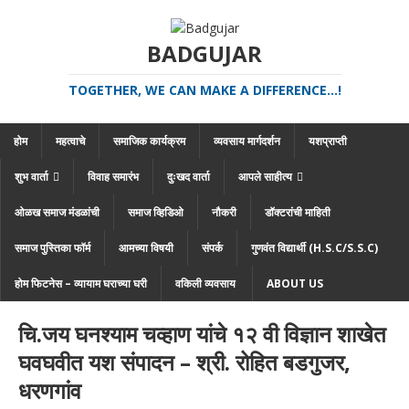
BADGUJAR
TOGETHER, WE CAN MAKE A DIFFERENCE...!
होम
महत्वाचे
समाजिक कार्यक्रम
व्यवसाय मार्गदर्शन
यशप्राप्ती
शुभ वार्ता
विवाह समारंभ
दुःखद वार्ता
आपले साहीत्य
ओळख समाज मंडळांची
समाज व्हिडिओ
नौकरी
डॉक्टरांची माहिती
समाज पुस्तिका फॉर्म
आमच्या विषयी
संपर्क
गुणवंत विद्यार्थी (H.S.C/S.S.C)
होम फिटनेस – व्यायाम घराच्या घरी
वकिली व्यवसाय
ABOUT US
चि.जय घनश्याम चव्हाण यांचे १२ वी विज्ञान शाखेत
घवघवीत यश संपादन – श्री. रोहित बडगुजर,
धरणगांव