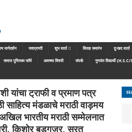
!
य मार्गदर्शन
यशप्राप्ती
शुभ वार्ता
विवाह समारंभ
दुःखद वार्ता
समाज पुस्तिका फॉर्म
आमच्या विषयी
संपर्क
गुणवंत विद्यार्थी (H.S.C
ंशी यांचा ट्राफी व प्रमाण पत्र
SE
साहित्य मंडळाचे मराठी वाड़मय
 अखिल भारतीय मराठी सम्मेलनात
्री. किशोर बडगुजर, सुरत