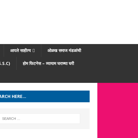
आपले साहीत्य
ओळख समाज मंडळांची
/S.S.C)
होम फिटनेस – व्यायाम घराच्या घरी
ARCH HERE…