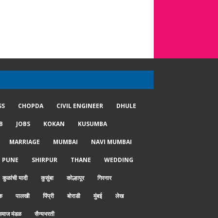
SS
CHOPDA
CIVIL ENGINEER
DHULE
B
JOBS
KOKAN
KUSUMBA
MARRIAGE
MUMBAI
NAVI MUMBAI
PUNE
SHIRPUR
THANE
WEDDING
कुळांची यादी
कुसुंबा
कोल्हापूर
गिरनार
क
पालखी
पिंप्री
बोराडी
मुंबई
लेख
माज मंडळ
सैन्यभरती