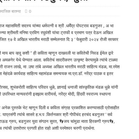
ामाजिक बातम्या
0
ासमिती सदस्य यांच्या धर्मपत्नी व श्री .धर्मेंद्र पोपटराव बडगुजर , अ भा
्या श्रीमती मनिषा प्रविण रघुवंशी यांचा ट्राफी व प्रमाण पत्र देऊन अखिल
योजित ९७ वे अखिल भारतीय मराठी सम्मेलनात दि ३ ‘ फेबुवारी २०२४ रोजी सत्कार
माय बाप व्हवू कशी ” ही कविता म्हणून दाखवली या कवितेची निवड ईमेल द्वारे
मळनेर येथे घेण्यात आला. कवितेचं सादरीकरण उत्कृष्ट केत्यामुळे त्यांचे टाळ्या
री राजन लाखे, मा .उषा तांबे अध्यक्ष अखिल भारतीय मराठी साहित्य मंडळ, मा.रमेश
मेहंदळे कार्यवाह साहित्य महामंडळ समन्वयक मा.प्रा.डॉ. नरेंद्र पाठक व इतर
त्सव, शुभंकरोती साहित्य परिवार धुळे, ज्ञानाई धनाजी सांस्कृतिक मंडळ धुळे यांनी
उपस्थित मान्यवरांनी इक्झाम वारीयर्स, नरेंद्र मोदी, हिंदवी स्वराज्य स्थापना
रखी अनेक पुस्तके भेट म्हणून दिली व कविता संग्रह प्रकाशित करण्यासाठी प्रोसाहीत
प्रसंगी त्यांचे सासरे ह.भ.प .किर्तनकार श्री गोपीचंद हरचंद बडगुजर ‘ सर्व
ाऊड ग्रुप, बडगुजर युवा संगठन सुरत, 👣जय चांमुडा माता हिरकणी ग्रुप👣,
 त्यांची उत्तरोत्तर प्रगती होत राहो अशी परमेश्वर चरणी प्रार्थना.