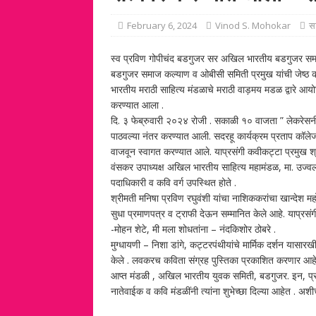
February 6, 2024
Vinod S. Mohokar
स
स्व प्रविण गोपीचंद बडगुजर सर अखिल भारतीय बडगुजर समाज मह
बडगुजर समाज कल्याण व ओबीसी समिती प्रमुख यांची जेष्ठ कन
भारतीय मराठी साहित्य मंडळाचे मराठी वाड़मय मडळ द्वारे आ
करण्यात आला .
दि. ३ फेब्रुवारी २०२४ रोजी . सकाळी १० वाजता ” लेकरेसनी 
पाठवल्या नंतर करण्यात आली. सदरहू कार्यक्रम प्रताप कॉलेज अ
वाजवून स्वागत करण्यात आले. याप्रसंगी कवीकट्टा प्रमुख श्
वंसकर उपाध्यक्ष अखिल भारतीय साहित्य महामंडळ, मा. उज्वला 
पदाधिकारी व कवि वर्ग उपस्थित होते .
श्रीमती मनिषा प्रविण रघुवंशी यांचा नाशिककरांचा खान्देश महो
सुधा प्रमाणपत्र व ट्राफी देऊन सम्मानित केले आहे. याप्रसंगी 
-मोहन शेटे, मी मला शोधतांना – नंदकिशोर ठोबरे .
मुग्धायणी – निशा डांगे, कट्टरपंथीयांचे मार्मिक दर्शन यासा
केले . लवकरच कविता संग्रह पुस्तिका प्रकाशित करणार आहे. या
आप्त मंडळी , अखिल भारतीय युवक समिती, बडगुजर. इन, प्र
नातेवाईक व कवि मंडळींनी त्यांना शुभेच्छा दिल्या आहेत . अशीच