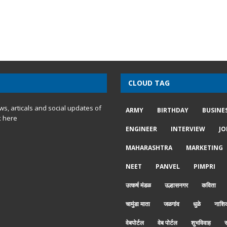
CLOUD TAG
ews, articals and social updates of
ARMY
BIRTHDAY
BUSINE
k here
ENGINEER
INTERVIEW
JO
MAHARASHTRA
MARKETING
NEET
PANVEL
PIMPRI
उत्कर्ष मंडळ
उल्हासनगर
कविता
चामुंडा माता
जळगांव
धुळे
नाशि
वेबपोर्टल
वेब पोर्टल
शुभविवाह
स