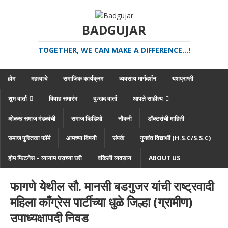
BADGUJAR
TOGETHER, WE CAN MAKE A DIFFERENCE...!
होम
महत्वाचे
समाजिक कार्यक्रम
व्यवसाय मार्गदर्शन
यशप्राप्ती
शुभ वार्ता
विवाह समारंभ
दुःखद वार्ता
आपले साहीत्य
ओळख समाज मंडळांची
समाज व्हिडिओ
नौकरी
डॉक्टरांची माहिती
समाज पुस्तिका फॉर्म
आमच्या विषयी
संपर्क
गुणवंत विद्यार्थी (H.S.C/S.S.C)
होम फिटनेस – व्यायाम घराच्या घरी
वकिली व्यवसाय
ABOUT US
फागणे येथील सौ. मानसी बडगुजर यांची राष्ट्रवादी
महिला काँग्रेस पार्टीच्या धुळे जिल्हा (ग्रामीण)
उपाध्यक्षापदी निवड