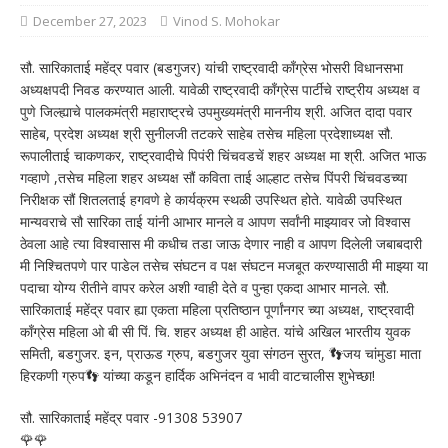
December 27, 2023
Vinod S. Mohokar
सौ. सारिकाताई महेंद्र पवार (बडगुजर) यांची राष्ट्रवादी काँग्रेस भोसरी विधानसभा
अध्यक्षपदी निवड करण्यात आली. यावेळी राष्ट्रवादी काँग्रेस पार्टीचे राष्ट्रीय अध्यक्ष व
पुणे जिल्ह्याचे पालकमंत्री महाराष्ट्रचे उपमुख्यमंत्री माननीय श्री. अजित दादा पवार
साहेब, प्रदेश अध्यक्ष श्री सुनीलजी तटकरे साहेब तसेच महिला प्रदेशाध्यक्ष सौ.
रूपालीताई चाकणकर, राष्ट्रवादीचे पिपंरी चिंचवडचें शहर अध्यक्ष मा श्री. अजित भाऊ
गव्हाणे ,तसेच महिला शहर अध्यक्ष सौं कविता ताई आल्हाट तसेच पिंपरी चिंचवडच्या
निरीक्षक सौं शितलताई हगवणे हे कार्यक्रम स्थळी उपस्थित होते. यावेळी उपस्थित
मान्यवराचे सौ सारिका ताई यांनी आभार मानले व आपण सर्वांनी माझ्यावर जो विश्वास
ठेवला आहे त्या विश्वासास मी कधीच तडा जाऊ देणार नाही व आपण दिलेली जबाबदारी
मी निश्चितपणे पार पाडेल तसेच संघटन व पक्ष संघटन मजबूत करण्यासाठी मी माझ्या या
पदाचा योग्य रीतीने वापर करेल अशी ग्वाही देते व पुन्हा एकदा आभार मानले. सौ.
सारिकाताई महेंद्र पवार ह्या एकता महिला प्रतिष्ठान पूर्णांनगर च्या अध्यक्ष, राष्ट्रवादी
काँग्रेस महिला ओ बी सी पिं. चि. शहर अध्यक्ष ही आहेत. यांचे अखिल भारतीय युवक
समिती, बडगुजर. इन, प्राऊड ग्रुप, बडगुजर युवा संगठन सुरत, 👣जय चांमुडा माता
हिरकणी ग्रुप👣 यांच्या कडून हार्दिक अभिनंदन व भावी वाटचालीस शुभेच्छा!
सौ. सारिकाताई महेंद्र पवार -91308 53907
🌹🌹