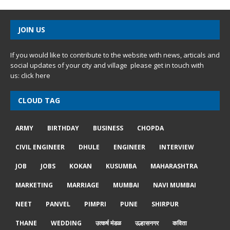
JOIN US
If you would like to contribute to the website with news, articals and
social updates of your city and village please get in touch with
us:
click here
CLOUD TAG
ARMY
BIRTHDAY
BUSINESS
CHOPDA
CIVIL ENGINEER
DHULE
ENGINEER
INTERVIEW
JOB
JOBS
KOKAN
KUSUMBA
MAHARASHTRA
MARKETING
MARRIAGE
MUMBAI
NAVI MUMBAI
NEET
PANVEL
PIMPRI
PUNE
SHIRPUR
THANE
WEDDING
उत्कर्ष मंडळ
उल्हासनगर
कविता