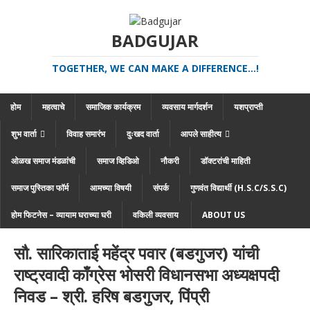
BADGUJAR
TOGETHER, WE CAN MAKE A DIFFERENCE...!
होम
महत्वाचे
समाजिक कार्यक्रम
व्यवसाय मार्गदर्शन
यशप्राप्ती
शुभ वार्ता
विवाह समारंभ
दुःखद वार्ता
आपले साहीत्य
ओळख समाज मंडळांची
समाज व्हिडिओ
नौकरी
डॉक्टरांची माहिती
समाज पुस्तिका फॉर्म
आमच्या विषयी
संपर्क
गुणवंत विद्यार्थी (H.S.C/S.S.C)
होम फिटनेस – व्यायाम घराच्या घरी
वकिली व्यवसाय
ABOUT US
सौ. सारिकाताई महेंद्र पवार (बडगुजर) यांची
राष्ट्रवादी काँग्रेस भोसरी विधानसभा अध्यक्षपदी
निवड – श्री. हरिष बडगुजर, पिंप्री