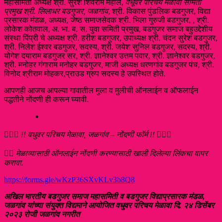
महासमिती अध्यक्ष श्री. सुरेश शिवराम महाले,
वधूवर परिचय मेळावा समिती
प्रमुख
श्री. लिलाधर बडगुजर, जळगांव
, श्री. विकास पुंडलिक बडगुजर, विद्या
प्रसारक मंडळ, अध्यक्ष, जेष्ठ समाजसेवक श्री. भिला गुरुजी बडगुजर, , श्री.
लोकेश कोतवाल, अ. भा. ब. स. युवा समिती प्रमुख, बडगुजर समाज बहुउद्देशीय
संस्था पिंप्री चे अध्यक्ष श्री. हरीश बडगुजर, उपाध्यक्ष श्री. चंदन सुरेश बडगुजर,
श्री. निलेश ईश्वर बडगुजर, सदस्य, श्री. जयेश सुनिल बडगुजर, सदस्य, श्री.
योगेश दयाराम बडगुजर सर, श्री. ज्ञानेश्वर उत्तम पवार, श्री. ज्ञानेश्वर बडगुजर,
श्री. मनोहर गंगाराम मनोहर बडगुजर, माजी अध्यक्ष धरणगांव बडगुजर पंच, श्री.
विनोद श्रीराम मोहकर,प्राउड ग्रुप सदस्य हे उपस्थित होते.
आपणही आजच आपल्या गावातील मुला व मुलीची ऑनलाईन व ऑफलाईन
पद्धतीने नोंदणी ही करून घ्यावी.
👩‍❤️‍👨
!! वधुवर परिचय मेळावा, जळगांव – नोंदणी फॉर्म !!
👩‍❤️‍👨
👉🏻
मेळाव्यासाठी ऑनलाईन नोंदणी करण्यासाठी खाली दिलेल्या लिंकचा वापर
करावा.
https://forms.gle/wKzP36SXvKLv3b8Q8
अखिल भारतीय बडगुजर समाज महासमिती व बडगुजर विद्याप्रसारक मंडळ,
जळगांव यांच्या संयुक्त विद्यमाने आयोजित वधुवर परिचय मेळावा दि. २४ डिसेंबर
२०२३ रोजी जळगांव नगरीत