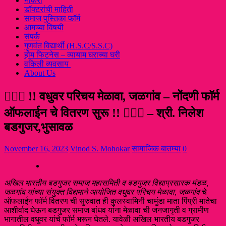
नौकरी
डॉक्टरांची माहिती
समाज पुस्तिका फॉर्म
आमच्या विषयी
संपर्क
गुणवंत विद्यार्थी (H.S.C/S.S.C)
होम फिटनेस – व्यायाम घराच्या घरी
वकिली व्यवसाय
About Us
👩‍❤️‍👨 !! वधुवर परिचय मेळावा, जळगांव – नोंदणी फॉर्म
ऑफलाईन चे वितरण सुरू !! 👩‍❤️‍👨 – श्री. निलेश
बडगुजर,भुसावळ
November 16, 2023
Vinod S. Mohokar
सामाजिक बातम्या
0
अखिल भारतीय बडगुजर समाज महासमिती व बडगुजर विद्याप्रसारक मंडळ,
जळगांव यांच्या संयुक्त विद्यमाने आयोजित वधुवर परिचय मेळावा, जळगांव
चे
ऑफलाईन फॉर्म वितरण ची सुरुवात ही कुलस्वामिनी चामुंडा माता पिंप्री मातेचा
आशीर्वाद घेऊन बडगुजर समाज बांधव यांना मेळावा ची जनजागृती व ग्रामीण
भागातील वधुवर यांचे फॉर्म भरून घेतले. यावेळी अखिल भारतीय बडगुजर