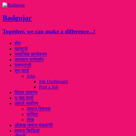
Badgujar
Together, we can make a difference...!
होम
महत्वाचे
समाजिक कार्यक्रम
व्यवसाय मार्गदर्शन
यशप्राप्ती
शुभ वार्ता
Jobs
Job Dashboard
Post a Job
विवाह समारंभ
दुःखद वार्ता
आपले साहीत्य
समाज विषयक
कविता
लेख
ओळख समाज मंडळांची
समाज व्हिडिओ