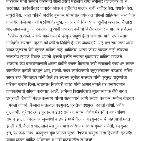
बारस्कर यांचा सन्मान करण्यात आला.तसेच मंडळाचे जेष्ठ सभासद गझलकार वा. न.
सरदेसाई, कादंबरीकार जनार्दन ओक व श्रीकांत पाठक, कवी राजेंद्र वैद्य, यशवंत वैद्य,
माधुरी वैद्य, आशा धकिते,अरविंद बुचकर यांच्यासह वर्षभरात चांगली साहित्यक सामाजिक
कामगिरी केलेल्या कवी प्रवीण देशमुख, सागर राजे निंबाळकर, सुनील म्हसकर, कैलास
भाऊलाल बडगुजर, स्वाती नातू आदी सभासद कवीचा विशेष सत्कार व मानचिन्ह देऊन
गौरविण्यात आले. यावेळी कार्यक्रमाचे प्रमुख पाहुणे हेमंत राजाराम यांनी उपस्थिताना
मार्गदर्शन करताना म्हटले की कविता लिहिणे ही एक जबाबदारी आहे वृत्त सांभाळता आणि
यमक जुळवता येणे म्हणजे कविता नव्हे. कवितेचा आत्मा जोवर गवसत नाही तोवरचा
खटाटोप म्हणजे रियाज असतो. वृत्ताचे वृत्तींत रूपांतर झाल्यावर कविता सापडते.
अरुपाचे रूप दाखवण्यासाठी क्षमता कवीने प्राप्त केल्यास कवी समाजाचे प्रबोधन करून
सामाजिक क्रांती घडवून आणू शकतो. सदर कार्यक्रमाचे सूत्रसंचालन मंडळाचे सचिव
सागर राजे निंबाळकर यांनी केले तर सदस्य सुनील म्हसकर यांनी प्रमुख पाहुण्यांचा
परिचय करून दिला. उपाध्यक्ष निलांबरी बापट यांनी आभार मानले तर पसायदानाने
कार्यक्रमाची सांगता करण्यात आली. अभिनव विद्यामंदिराचे मुख्याध्यापक गीते सर व
छत्रपती शिवाजी मंडळ कल्याण यांच्या सहकार्याने आणि सतीश केतकर, मनोज केडकर
, मंगला कांगणे, कैलास भाऊलाल बडगुजर, प्रतिभा देशमुख, स्वाती जोशी, संदीप
कुलकर्णी, श्रीधर खं डापूरकर व इतर सभासद यांच्या विशेष मेहनतीने यशस्वीपणे
संपन्न झाला. स्मरणिका जुळवणी व छपाई मध्ये कैलास बडगुजर यांची महत्त्वाची मदत
झाली श्री. कैलास भाऊलाल बडगुजर यांचे अखिल भारतीय युवक समिती, बडगुजर.
इन, प्राऊड ग्रुप, बडगुजर युवा संगठन सुरत, 👣जय चांमुडा माता हिरकणी ग्रुप👣
यांच्या कडून हार्दिक अभिनंदन व भावी वाटचालीस शुभेच्छा!