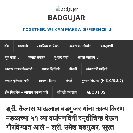
BADGUJAR
TOGETHER, WE CAN MAKE A DIFFERENCE...!
होम
महत्वाचे
समाजिक कार्यक्रम
व्यवसाय मार्गदर्शन
यशप्राप्ती
शुभ वार्ता
विवाह समारंभ
दुःखद वार्ता
आपले साहीत्य
ओळख समाज मंडळांची
समाज व्हिडिओ
नौकरी
डॉक्टरांची माहिती
समाज पुस्तिका फॉर्म
आमच्या विषयी
संपर्क
गुणवंत विद्यार्थी (H.S.C/S.S.C)
होम फिटनेस – व्यायाम घराच्या घरी
वकिली व्यवसाय
ABOUT US
श्री. कैलास भाऊलाल बडगुजर यांना काव्य किरण
मंडळाच्या ५१ व्या वर्धापनदिनी स्मृतीचिन्ह देऊन
गौरविण्यात आले – श्री. उमेश बडगुजर, सुरत