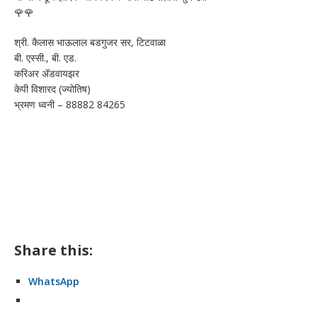
🌹🌹
श्री. कैलास भाऊलाल बडगुजर सर, टिटवाळा
बी. एस्सी., बी. एड.
करिअर ॲडवायझर
केपी विशारद (ज्योतिष)
भ्रमण ध्वनी – 88882 84265
Share this:
WhatsApp