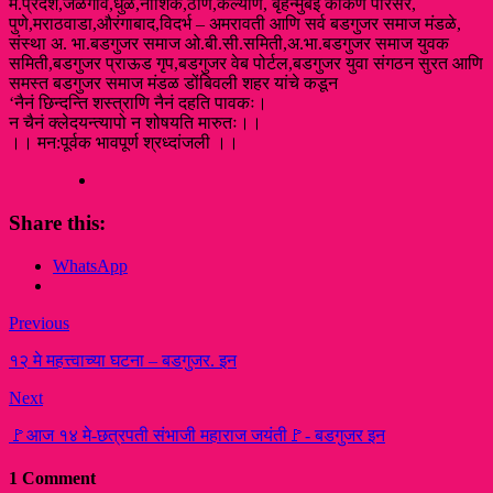
म.प्रदेश,जळगांव,धुळे,नाशिक,ठाणे,कल्याण, बृहन्मुंबई कोकण परिसर,
पुणे,मराठवाडा,औरंगाबाद,विदर्भ – अमरावती आणि सर्व बडगुजर समाज मंडळे,
संस्था अ. भा.बडगुजर समाज ओ.बी.सी.समिती,अ.भा.‌बडगुजर समाज युवक
समिती,बडगुजर प्राऊड गृप,बडगुजर वेब पोर्टल,बडगुजर युवा संगठन सुरत आणि
समस्त बडगुजर समाज मंडळ डोंबिवली शहर यांचे कडून
‘नैनं छिन्दन्ति शस्त्राणि नैनं दहति पावकः।
न चैनं क्लेदयन्त्यापो न शोषयति मारुतः।।
।। मन:पूर्वक भावपूर्ण श्रध्दांजली ।।
Share this:
WhatsApp
Previous
१२ मे महत्त्वाच्या घटना – बडगुजर. इन
Next
🚩आज १४ मे-छत्रपती संभाजी महाराज जयंती🚩- बडगुजर इन
1 Comment