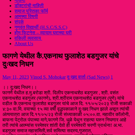
नौकरी
डॉक्टरांची माहिती
समाज पुस्तिका फॉर्म
आमच्या विषयी
संपर्क
गुणवंत विद्यार्थी (H.S.C/S.S.C)
होम फिटनेस – व्यायाम घराच्या घरी
वकिली व्यवसाय
About Us
फागणे येथील कै.एकनाथ फुलाशेठ बडगुजर यांचे
दुःखद निधन
May 11, 2023
Vinod S. Mohokar
दुःखद वार्ता (Sad News)
1
।। दु:खद निधन।।
फागणे येथील ह.मु.बरोडा श्री. दिलीप एकनाथशेठ बडगुजर , श्री. वसंत
एकनाथशेठ बडगुजर (फागणे), श्री.श्रीराम एकनाथशेठ बडगुजर (पुणे) यांचे
वडील कै.एकनाथ फुलाशेठ बडगुजर यांचे आज दि. ११/०५/२०२३ रोजी सकाळी
४:३० वा.मि. वयाच्या ९५ व्या वर्षी वृद्धपकाळाने दुःखद निधन झाले असून त्यांची
अंत्ययात्रा आज दि.११/०५/२३ रोजी संध्याकाळी ०५:००.वा. महावीर कॉलोनी,
बाफना पेट्रोल पंपाच्या मागे,फागणे जि. धुळे येथुन राहत्या घरुन निघणार आहे
तरी त्यांचे आत्म्यांस परमेश्वर शांती देवो ही परमेश्वरी चरणी प्रार्थना! अ.भा.
बडगुजर समाज महासमिती,सर्व समित्या सदस्य,गुजरात,