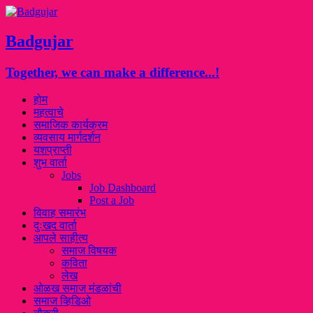
Badgujar
Together, we can make a difference...!
होम
महत्वाचे
समाजिक कार्यक्रम
व्यवसाय मार्गदर्शन
यशप्राप्ती
शुभ वार्ता
Jobs
Job Dashboard
Post a Job
विवाह समारंभ
दुःखद वार्ता
आपले साहीत्य
समाज विषयक
कविता
लेख
ओळख समाज मंडळांची
समाज व्हिडिओ