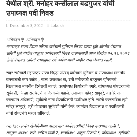
येथील श्री. मनोहर बन्सीलाल बडगुजर यांची
उपाध्यक्ष पदी निवड
December 3, 2022
Lokesh
अभिनंदन
!💐
अभिनंदन
💐
महाराष्ट्र राज्य जिल्हा परिषद कर्मचारी युनियन जिल्हा शाखा धुळे अंतर्गत पंचायत
समिती धुळे येथील तालुका कार्यकारणी निवड करण्यासाठी आज दिनांक २4.११.२०२२
रोजी पंचायत समिती सभागृहात सर्व कर्मचाऱ्यांची जाहीर सभा घेण्यात आली.
सदर सभेसाठी महाराष्ट्र राज्य जिल्हा परिषद कर्मचारी युनियन चे राज्यध्यक्ष माननीय
बलराजजी मगर साहेब , राज्य उपाध्यक्ष मा, श्री मनोहरजी बडगुजर युनियनचे
जिल्हाध्यक्ष माननीय दिनेशजी महाले, कार्याध्यक्ष किशोरजी पगारे, कोषाध्यक्ष पोपटरावजी
सूर्यवंशी, जिल्हा सरचिटणीस दिपकजी महाले, उपाध्यक्ष महेंद्र सामुद्रे, वडनेरे नाना
प्रशासन अधिकारी, सूर्यवंशी नाना लेखाधिकारी उपस्थित होते. सभेचे प्रस्ताविक श्री
महेंद्र सामुद्रे, श्री पोपटराव सुर्यवंशी यांनी केले. त्यानंतर जिल्हाध्यक्ष व पदाधिकारी
यांनी संघटनेचे महत्व सांगितले.
त्यानंतर अत्यंत खेळीमेळीच्या वातावणात कार्यकारणीची निवड करण्यात आली 1,
तालुका अध्यक्ष- श्री. सचिन माळी 2, कार्याध्यक्ष- अतुल पिंजारी 3, कोषाध्यक्ष- श्रीमती