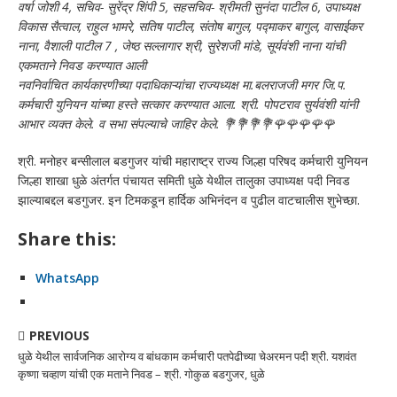
वर्षा जोशी 4, सचिव- सुरेंद्र शिंपी 5, सहसचिव- श्रीमती सुनंदा पाटील 6, उपाध्यक्ष
विकास सैत्वाल, राहुल भामरे, सतिष पाटील, संतोष बागुल, पद्माकर बागुल, वासाईकर
नाना, वैशाली पाटील 7 , जेष्ठ सल्लागार श्री, सुरेशजी मांडे, सूर्यवंशी नाना यांची
एकमताने निवड करण्यात आली
नवनिर्वाचित कार्यकारणीच्या पदाधिकाऱ्यांचा राज्यध्यक्ष मा.बलराजजी मगर जि.प.
कर्मचारी युनियन यांच्या हस्ते सत्कार करण्यात आला. श्री. पोपटराव सुर्यवंशी यांनी
आभार व्यक्त केले. व सभा संपल्याचे जाहिर केले. 💐💐💐💐🌹🌹🌹🌹🌹
श्री. मनोहर बन्सीलाल बडगुजर यांची महाराष्ट्र राज्य जिल्हा परिषद कर्मचारी युनियन
जिल्हा शाखा धुळे अंतर्गत पंचायत समिती धुळे येथील तालुका उपाध्यक्ष पदी निवड
झाल्याबद्दल बडगुजर. इन टिमकडून हार्दिक अभिनंदन व पुढील वाटचालीस शुभेच्छा.
Share this:
WhatsApp
PREVIOUS
धुळे येथील सार्वजनिक आरोग्य व बांधकाम कर्मचारी पतपेढीच्या चेअरमन पदी श्री. यशवंत
कृष्णा चव्हाण यांची एक मताने निवड – श्री. गोकुळ बडगुजर, धुळे