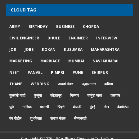
CLOUD TAG
ARMY
BIRTHDAY
BUSINESS
CHOPDA
CIVIL ENGINEER
DHULE
ENGINEER
INTERVIEW
JOB
JOBS
KOKAN
KUSUMBA
MAHARASHTRA
MARKETING
MARRIAGE
MUMBAI
NAVI MUMBAI
NEET
PANVEL
PIMPRI
PUNE
SHIRPUR
THANE
WEDDING
उत्कर्ष मंडळ
उल्हासनगर
कविता
कुळांची यादी
कुसुंबा
कोल्हापूर
गिरनार
चामुंडा माता
जळगांव
धुळे
नाशिक
पालखी
पिंप्री
बोराडी
मुंबई
लेख
वेबपोर्टल
वेब पोर्टल
शुभविवाह
समाज मंडळ
सैन्यभरती
Copyright © 2026 | WordPress Theme by
TodayTrader