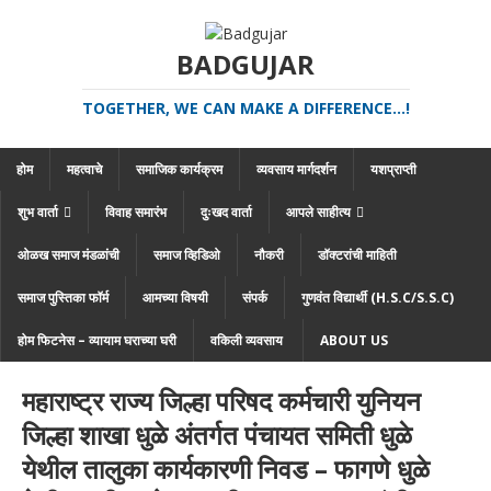
BADGUJAR
TOGETHER, WE CAN MAKE A DIFFERENCE...!
होम
महत्वाचे
समाजिक कार्यक्रम
व्यवसाय मार्गदर्शन
यशप्राप्ती
शुभ वार्ता
विवाह समारंभ
दुःखद वार्ता
आपले साहीत्य
ओळख समाज मंडळांची
समाज व्हिडिओ
नौकरी
डॉक्टरांची माहिती
समाज पुस्तिका फॉर्म
आमच्या विषयी
संपर्क
गुणवंत विद्यार्थी (H.S.C/S.S.C)
होम फिटनेस – व्यायाम घराच्या घरी
वकिली व्यवसाय
ABOUT US
महाराष्ट्र राज्य जिल्हा परिषद कर्मचारी युनियन
जिल्हा शाखा धुळे अंतर्गत पंचायत समिती धुळे
येथील तालुका कार्यकारणी निवड – फागणे धुळे