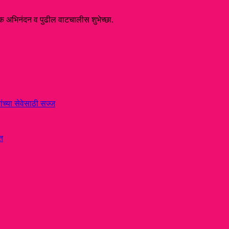
िक अभिनंदन व पुढील वाटचालीस शुभेच्छा.
ंच्या सेवेसाठी सज्ज
त