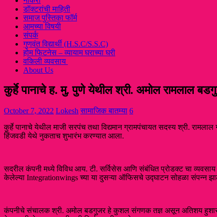
नौकरी
डॉक्टरांची माहिती
समाज पुस्तिका फॉर्म
आमच्या विषयी
संपर्क
गुणवंत विद्यार्थी (H.S.C/S.S.C)
होम फिटनेस – व्यायाम घराच्या घरी
वकिली व्यवसाय
About Us
कुर्हे पानाचे ह. मु. पुणे येथील श्री. अमोल रामलाल 
October 7, 2022
Lokesh
सामाजिक बातम्या
6
कुर्हे पानाचे येथील माजी सरपंच तथा विद्यमान ग्रामपंचायत सदस्य श्री. रामलाल
हिंजवडी येथे नुकताच शुभारंभ करण्यात आला.
सदरील कंपनी मध्ये विविध आय. टी. सर्विसेस आणि संबंधित प्रोडक्ट चा व्यवसाय
केलेल्या Integrationwings च्या या दुसऱ्या ऑफिसचे उद्घाटन सोहळा संपन्न झा
कंपनीचे संचालक श्री. अमोल बडगुजर हे कुशल संगणक तज्ञ असून अतिशय हुशार व 