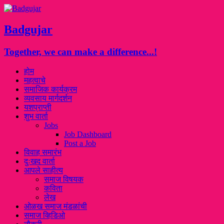
Badgujar
Together, we can make a difference...!
होम
महत्वाचे
समाजिक कार्यक्रम
व्यवसाय मार्गदर्शन
यशप्राप्ती
शुभ वार्ता
Jobs
Job Dashboard
Post a Job
विवाह समारंभ
दुःखद वार्ता
आपले साहीत्य
समाज विषयक
कविता
लेख
ओळख समाज मंडळांची
समाज व्हिडिओ