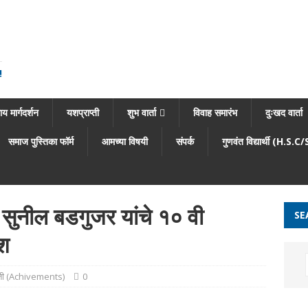
!
य मार्गदर्शन
यशप्राप्ती
शुभ वार्ता
विवाह समारंभ
दुःखद वार्ता
समाज पुस्तिका फॉर्म
आमच्या विषयी
संपर्क
गुणवंत विद्यार्थी (H.S.C
 सुनील बडगुजर यांचे १० वी
SE
यश
प्ती (Achivements)
0