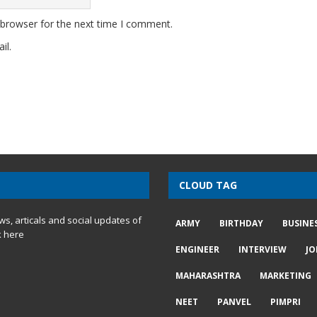
 browser for the next time I comment.
il.
CLOUD TAG
ews, articals and social updates of
ARMY
BIRTHDAY
BUSINE
k here
ENGINEER
INTERVIEW
JO
MAHARASHTRA
MARKETING
NEET
PANVEL
PIMPRI