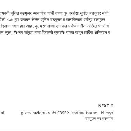
क्ती सुनिल बडगुजर न्यायाधीश यांची कन्या कु. प्रशंसा सुनील बडगुजर यांनी
० पैकी ४७७ गुण संपादन केलेत सुनिल बडगुजर व मातापित्याचे सर्वत्र बडगुजर
नंदनाचा वर्षाव होत आहे . कु. प्रशंसाच्या उज्ज्वल भविष्याकरीता अखिल भारतीय
न सुरत, 👣जय चांमुडा माता हिरकणी ग्रुप👣 यांच्या कडून हार्दिक अभिनंदन व
NEXT
 वी
कु.अनघा पाटील,चोपडा हिचे CBSE XII मध्ये नेत्रदिपक यश – चि. राहुल
बडगुजर सर धरणगांव