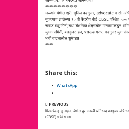
अभिनंदन..! अभिनंदन..! अभिनंदन..!
🌹🌹🌹🌹🌹🌹🌹🌹
जळगांव येथील श्री. सुनिल बडगुजर, advocate व सौ. अभिव्य
नुकत्याच झालेल्या १० वी केंद्रीय बोर्ड CBSE परिक्षेत ५०
समाज बंधूभगिनी,तथा शैक्षणिक क्षेत्रातील मान्यवरांकडून अभि
युवक समिती, बडगुजर. इन, प्राऊड ग्रुप, बडगुजर युवा संगठ
भावी वाटचालीस शुभेच्छा!
🌹🌹
Share this:
WhatsApp
PREVIOUS
पिंपरखेड ह. मु. शहादा येथील कु. मनस्वी अनिरुध्द बडगुजर यांचे १०
(CBSE) परिक्षेत यश