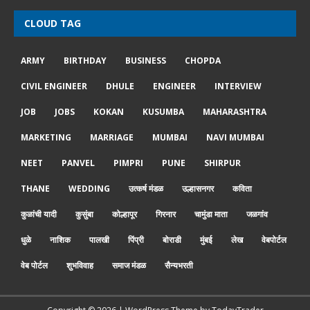
CLOUD TAG
ARMY
BIRTHDAY
BUSINESS
CHOPDA
CIVIL ENGINEER
DHULE
ENGINEER
INTERVIEW
JOB
JOBS
KOKAN
KUSUMBA
MAHARASHTRA
MARKETING
MARRIAGE
MUMBAI
NAVI MUMBAI
NEET
PANVEL
PIMPRI
PUNE
SHIRPUR
THANE
WEDDING
उत्कर्ष मंडळ
उल्हासनगर
कविता
कुळांची यादी
कुसुंबा
कोल्हापूर
गिरनार
चामुंडा माता
जळगांव
धुळे
नाशिक
पालखी
पिंप्री
बोराडी
मुंबई
लेख
वेबपोर्टल
वेब पोर्टल
शुभविवाह
समाज मंडळ
सैन्यभरती