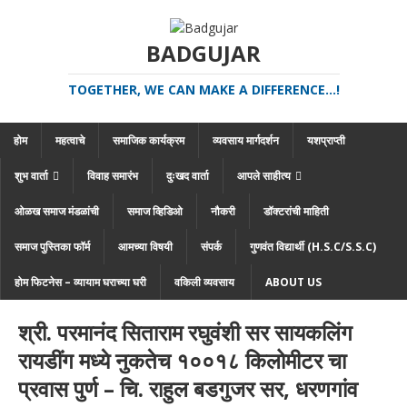
BADGUJAR
TOGETHER, WE CAN MAKE A DIFFERENCE...!
होम
महत्वाचे
समाजिक कार्यक्रम
व्यवसाय मार्गदर्शन
यशप्राप्ती
शुभ वार्ता
विवाह समारंभ
दुःखद वार्ता
आपले साहीत्य
ओळख समाज मंडळांची
समाज व्हिडिओ
नौकरी
डॉक्टरांची माहिती
समाज पुस्तिका फॉर्म
आमच्या विषयी
संपर्क
गुणवंत विद्यार्थी (H.S.C/S.S.C)
होम फिटनेस – व्यायाम घराच्या घरी
वकिली व्यवसाय
ABOUT US
श्री. परमानंद सिताराम रघुवंशी सर सायकलिंग
रायडींग मध्ये नुकतेच १००१८ किलोमीटर चा
प्रवास पुर्ण – चि. राहुल बडगुजर सर, धरणगांव