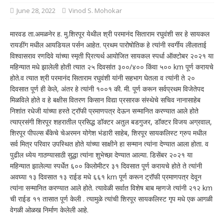
June 28, 2022
Vinod S. Mohokar
मारवड ता.अमळनेर ह. मु.शिरपूर येथील श्री परमानंद सिताराम रघुवंशी सर हे सायकल
रायडींग मधील आयडियल पर्सन आहेत. प्रथम पारोषोतिक हे त्यांनी स्वर्गीय लीलाताई
विश्वासराव रणदिवे यांच्या स्मृती प्रित्यर्थ आयोजित सायकल स्पर्धा ऑक्टोबर २०२१ या
महिन्यात मधे झालेली होती त्यात २५ दिवसांत ३००/४०० किंवा ५०० km पूर्ण करायचे
होते.व त्यात श्री परमानंद सिताराम रघुवंशी यांनी सहभाग घेतला व त्यांनी ते २०
दिवसात पूर्ण ही केले, अंतर हे त्यांनी १००१ की. मी. पूर्ण करून सर्वप्रथम विजेतेपद
मिळविले होते व हे बक्षीस वितरण किसान विद्या प्रसारक संस्थेचे सचिव नानासाहेब
निशांत रधेजी यांच्या हस्ते ट्रॉफी प्रमाणपत्र देऊन सन्मानित करण्यात आले होते
त्याप्रसंगी शिरपूर शहरातील प्रसिद्ध डॉक्टर अतुल बडगुजर, डॉक्टर विजय अग्रवाल,
शिरपूर पीपल्स बँकेचे चेअरमन योगेश भंडारी साहेब, शिरपूर सायकलिस्ट ग्रुप मधील
सर्व मित्र परिवार उपस्थित होते यांच्या साक्षीने हा सन्मान त्यांना देण्यात आला होता. व
पुढील ध्येय गाठण्यासाठी सुद्धा त्यांना शुभेच्छा देण्यात आल्या. डिसेंबर २०२१ या
महिन्यात झालेल्या स्पर्धेत ६०० किलोमीटर ३१ दिवसात पूर्ण करायचे होते ते त्यांनी
अवघ्या १३ दिवसात १३ राईड मधे ६६१ km पूर्ण करून ट्रॉफी प्रमाणपत्र देवून
त्यांना सन्मानित करण्यात आले होते. त्यावेळी सर्वात विशेष बाब म्हणजे त्यांनी २१२ km
ची राईड ११ तासात पूर्ण केली . त्यामुळे त्यांची शिरपूर सायकलिस्ट गृप मधे एक आगळी
वेगळी ओळख निर्माण केलेली आहे.