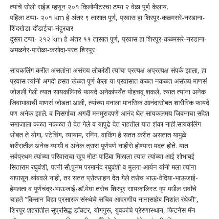
त्यांचे सोलो राईड म्हणून २०१ किलोमीटरचा टप्पा २ वेळा पूर्ण केलाय.
पहिला टप्पा- २०१ km हे अंतर ९ तासात पूर्ण, प्रवास हा शिरपूर-कळमसरे-नरडाना-
शिंदखेडा-दोंडाईचा-नंदुरबार
दुसरा टप्पा- २१२ km हे अंतर ११ तासात पूर्ण, प्रवास हा शिरपूर-कळमसरे-नरडाना-
अमळनेर-पारोळा-कसोदा-परत शिरपूर
सायकलिंग करीत असतांना असंख्य लोकांशी त्यांचा प्रत्यक्ष अप्रत्यक्ष संपर्क झाला, हा
प्रवास त्यांनी अगदी हसत खेळत पूर्ण केला या प्रवासात कळत नकळत असंख्य माणसं
जोडली गेली त्यात सायकलिंगचे फायदे अनेकांपर्यंत पोहचवू शकले, त्यात त्यांना अनेक
जिवाभावाची माणसं जोडता आली, त्यांच्या मनाला मानसिक आनंदासोबत शारीरिक फायदे
पण अनेक झाले. व निसर्गाचा अगदी मनमुरादपणे आनंद घेत सायकलमय जिवनाचा संदेश
समाजाला कळत नकळत ते देत गेले व यापुढे देत राहतील यात शंका नाही.सायकलिंग
सोबत ते योगा, स्टेचिंग, व्यायाम, रनिंग, वाकिंग हे सतत करीत असतात यामुळे
शरीरातील अनेक व्याधी व अनेक त्रास पूर्णपणे नाहीसे होण्यास मदत होते. यात
सर्वप्रथम त्यांच्या परिवाराचा खूप मोठा पाठिंबा मिळाला त्यात त्यांच्या आई शोभाबई
सिताराम रघुवंशी, पत्नी सौ.पुनम परमानंद रघुवंशी व मुलगा-आर्यन यांनी मला त्यांना
यापासून थांबवले नाही, तर सतत प्रोत्साहन देत गेले तसेच भाऊ-वेदिया-भाऊजाई-
हेमलता व पूर्णचंद्र-भाऊजाई-डॉ.मेघा तसेच शिरपूर सायकालिस्ट गृप मधील सर्वांचे
चाहते “किसान विद्या प्रसारक संस्थेचे सचिव आदरणीय नानासाहेब निशांत रंधेजी”,
शिरपूर शहरातील सुप्रसिद्ध डॉक्टर, योगगुरू, युवकांचे प्रेरणास्थान, फिटनेस मॅन