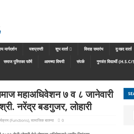
!
य मार्गदर्शन
यशप्राप्ती
शुभ वार्ता
विवाह समारंभ
दुःखद वार्ता
समाज पुस्तिका फॉर्म
आमच्या विषयी
संपर्क
गुणवंत विद्यार्थी (H.S.C
ाज महाअधिवेशन ७ व ८ जानेवारी
SE
्री. नरेंद्र बडगुजर, लोहारी
्यक्रम (Functions)
,
सामाजिक बातम्या
0