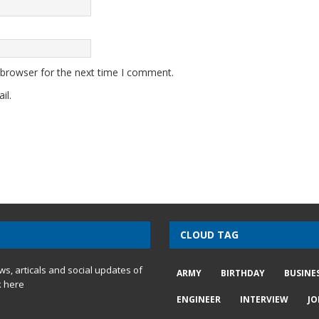
 browser for the next time I comment.
il.
CLOUD TAG
ews, articals and social updates of
ARMY
BIRTHDAY
BUSINE
k here
ENGINEER
INTERVIEW
JO