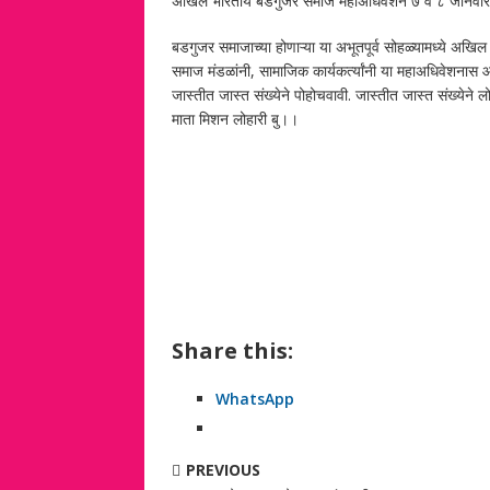
अखिल भारतीय बडगुजर समाज महाअधिवेशन ७ व ८ जानेवारी २०
बडगुजर समाजाच्या होणाऱ्या या अभूतपूर्व सोहळ्यामध्ये अखिल
समाज मंडळांनी, सामाजिक कार्यकर्त्यांनी या महाअधिवेशनास 
जास्तीत जास्त संख्येने पोहोचवावी. जास्तीत जास्त संख्येने 
माता मिशन लोहारी बु।।
Share this:
WhatsApp
PREVIOUS