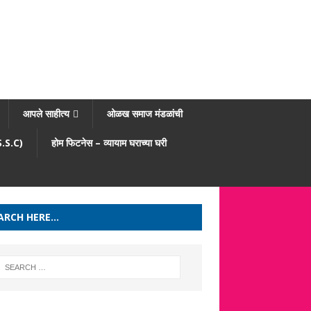
आपले साहीत्य
ओळख समाज मंडळांची
/S.S.C)
होम फिटनेस – व्यायाम घराच्या घरी
ARCH HERE…