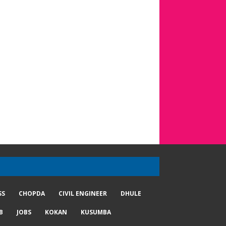
SS
CHOPDA
CIVIL ENGINEER
DHULE
B
JOBS
KOKAN
KUSUMBA