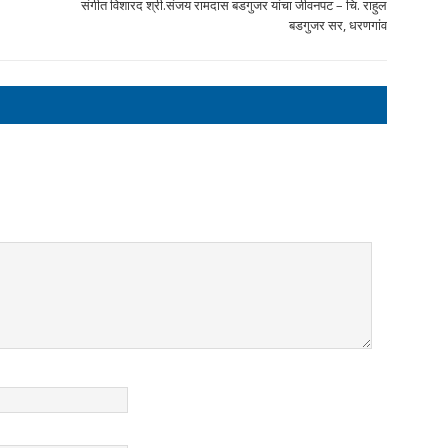
संगीत विशारद श्री.संजय रामदास बडगुजर यांचा जीवनपट – चि. राहुल
बडगुजर सर, धरणगांव