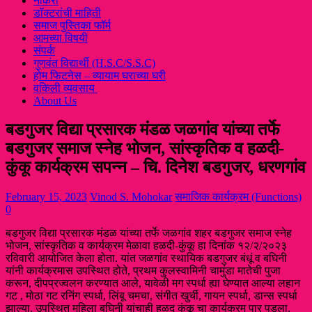
नौकरी
डॉक्टरांची माहिती
समाज पुस्तिका फॉर्म
आमच्या विषयी
संपर्क
गुणवंत विद्यार्थी (H.S.C/S.S.C)
होम फिटनेस – व्यायाम घराच्या घरी
वकिली व्यवसाय
About Us
बडगुजर विद्या प्रसारक मंडळ जळगांव यांच्या तर्फे
बडगुजर समाज स्नेह भोजन, सांस्कृतिक व हळदी-
कुंकू कार्यक्रम सपन्न – चि. दिनेश बडगुजर, धरणगांव
February 15, 2023
Vinod S. Mohokar
समाजिक कार्यक्रम (Functions)
0
बडगुजर विद्या प्रसारक मंडळ यांच्या तर्फे जळगांव शहर बडगुजर समाज स्नेह
भोजन, सांस्कृतिक व कार्यक्रम मेळावा हळदी-कुंकू हा दिनांक १२/२/२०२३
रविवारी आयोजित केला होता. यांत जळगांव स्थायिक बडगुजर बंधूं व बघिनी
यांनी कार्यक्रमास उपस्थित होते, प्रथम कुलस्वामिनी चामुंडा मातेची पुजा
करून, दीपप्रज्वलन करण्यात आले, यावेळी मग स्पर्धा ह्या घेण्यात आल्या लहान
गट , मोठा गट रनिंग स्पर्धा, लिंबू चमचा, संगीत खुर्ची, गायन स्पर्धा, डान्स स्पर्धा
झाल्या. उपस्थित महिला बघिनी यांचाही हळद कुंकू चा कार्यक्रम पार पडला.