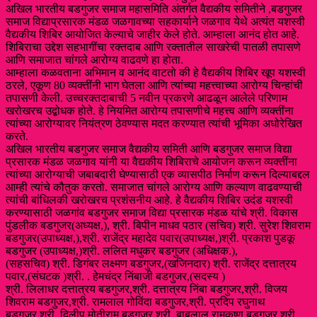
अखिल भारतीय बडगुजर समाज महासमिति अंतर्गत वैद्यकीय समितीने ,बडगुजर
समाज विद्याप्रसारक मंडळ जळगावच्या सहकार्याने जळगाव येथे अत्यंत यशस्वी
वैद्यकीय शिबिर आयोजित केल्याचे जाहीर केले होते. आम्हाला आनंद होत आहे.
शिबिराचा उद्देश सहभागींचा रक्तदाब आणि रक्तातील साखरेची पातळी तपासणे
आणि समाजात चांगले आरोग्य वाढवणे हा होता.
आम्हाला कळवताना अभिमान व आनंद वाटतो की हे वैद्यकीय शिबिर खूप यशस्वी
ठरले, एकूण 80 व्यक्तींनी भाग घेतला आणि त्यांच्या महत्त्वाच्या आरोग्य चिन्हांची
तपासणी केली. उच्चरक्तदाबाची 5 नवीन प्रकरणे आढळून आलेले परिणाम
खरोखरच उद्बोधक होते. हे नियमित आरोग्य तपासणीचे महत्त्व आणि व्यक्तींना
त्यांच्या आरोग्यावर नियंत्रण ठेवण्यास मदत करण्यात त्यांची भूमिका अधोरेखित
करते.
अखिल भारतीय बडगुजर समाज वैद्यकीय समिती आणि बडगुजर समाज विद्या
प्रसारक मंडळ जळगाव यांनी या वैद्यकीय शिबिराचे आयोजन करून व्यक्तींना
त्यांच्या आरोग्याची जबाबदारी घेण्यासाठी एक व्यासपीठ निर्माण करून दिल्याबद्दल
आम्ही त्यांचे कौतुक करतो. समाजात चांगले आरोग्य आणि कल्याण वाढवण्याची
त्यांची बांधिलकी खरोखरच प्रशंसनीय आहे. हे वैद्यकीय शिबिर उदंड यशस्वी
करण्यासाठी जळगांव बडगुजर समाज विद्या प्रसारक मंडळ यांचे श्री. विकास
पुंडलीक बडगुजर(अध्यक्ष,), श्री. बिपीन माधव पठार (सचिव) श्री. सुरेश शिवराम
बडगुजर(उपाध्यक्ष,),श्री. राजेंद्र महादेव पवार(उपाध्यक्ष,)श्री. प्रकाश पुडकू
बडगुजर (उपाध्यक्ष,)श्री. ललित मधुकर बडगुजर (अधिक्षक.),
(सहसचिव) श्री. डिगंबर लक्ष्मण बडगुजर,(खजिनदार) श्री. राजेंद्र दत्तात्रय
पवार,(संघटक )श्री. . हेमचंद्र निंबाजी बडगुजर,(सदस्य )
श्री. लिलाधर दत्तात्रय बडगुजर,श्री. दत्तात्रय निंबा बडगुजर,श्री. विजय
शिवराम बडगुजर,श्री. रामलाल गोविंदा बडगुजर,श्री. प्रदिप रघुनाथ
बडगुजर,श्री. दिलीप मोतीराम बडगुजर,श्री. बाबुलाल रामकृष्ण बडगुजर,श्री.