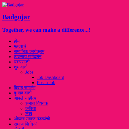
Badgujar
Together, we can make a difference...!
होम
महत्वाचे
समाजिक कार्यक्रम
व्यवसाय मार्गदर्शन
यशप्राप्ती
शुभ वार्ता
Jobs
Job Dashboard
Post a Job
विवाह समारंभ
दुःखद वार्ता
आपले साहीत्य
समाज विषयक
कविता
लेख
ओळख समाज मंडळांची
समाज व्हिडिओ