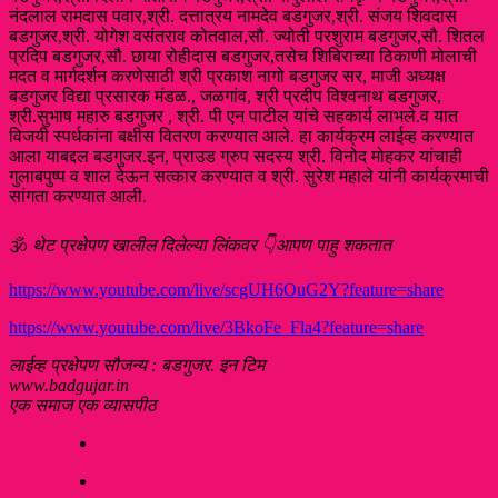
नंदलाल रामदास पवार,श्री. दत्तात्रय नामदेव बडगुजर,श्री. संजय शिवदास
बडगुजर,श्री. योगेश वसंतराव कोतवाल,सौ. ज्योती परशुराम बडगुजर,सौ. शितल
प्रदिप बडगुजर,सौ. छाया रोहीदास बडगुजर,तसेच शिबिराच्या ठिकाणी मोलाची
मदत व मार्गदर्शन करणेसाठी श्री प्रकाश नागो बडगुजर सर, माजी अध्यक्ष
बडगुजर विद्या प्रसारक मंडळ., जळगांव, श्री प्रदीप विश्वनाथ बडगुजर,
श्री.सुभाष महारु बडगुजर , श्री. पी एन पाटील यांचे सहकार्य लाभले.व यात
विजयी स्पर्धकांना बक्षीस वितरण करण्यात आले. हा कार्यक्रम लाईव्ह करण्यात
आला याबद्दल बडगुजर.इन, प्राउड ग्रुप सदस्य श्री. विनोद मोहकर यांचाही
गुलाबपुष्प व शाल देऊन सत्कार करण्यात व श्री. सुरेश महाले यांनी कार्यक्रमाची
सांगता करण्यात आली.
🕉️
थेट प्रक्षेपण खालील दिलेल्या लिंकवर 👇आपण पाहु शकतात
https://www.youtube.com/live/scgUH6OuG2Y?feature=share
https://www.youtube.com/live/3BkoFe_Fla4?feature=share
लाईव्ह प्रक्षेपण सौजन्य : बडगुजर. इन टिम
www.badgujar.in
एक समाज एक व्यासपीठ