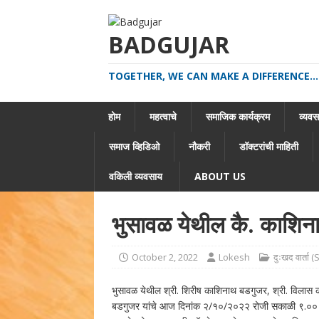
BADGUJAR
TOGETHER, WE CAN MAKE A DIFFERENCE...
होम
महत्वाचे
समाजिक कार्यक्रम
व्यवसा
समाज व्हिडिओ
नौकरी
डॉक्टरांची माहिती
वकिली व्यवसाय
ABOUT US
भुसावळ येथील कै. काशिना
October 2, 2022
Lokesh
दुःखद वार्ता
भुसावळ येथील श्री. शिरीष काशिनाथ बडगुजर, श्री. विलास 
बडगुजर यांचे आज दिनांक २/१०/२०२२ रोजी सकाळी ९.०० वा.व