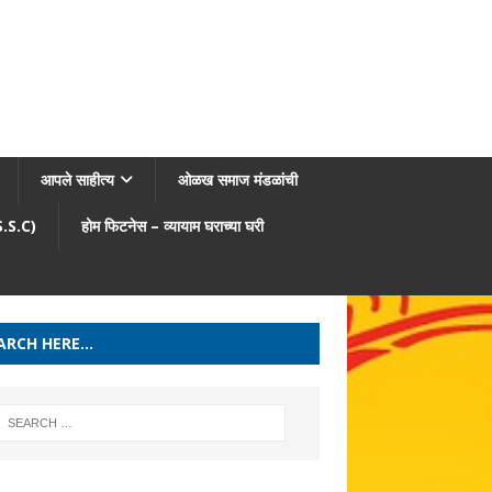
आपले साहीत्य
ओळख समाज मंडळांची
/S.S.C)
होम फिटनेस – व्यायाम घराच्या घरी
ARCH HERE…