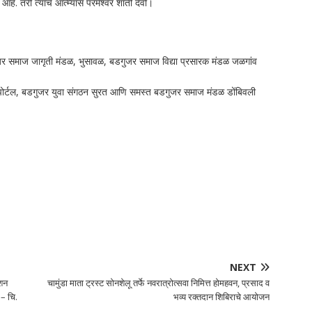
हे. तरी त्यांचे आत्म्यांस परमेश्वर शांती देवो।
जर समाज जागृती मंडळ, भुसावळ, बडगुजर समाज विद्या प्रसारक मंडळ जळगांव
पोर्टल, बडगुजर युवा संगठन सुरत आणि समस्त बडगुजर समाज मंडळ डोंबिवली
NEXT
ेशन
चामुंडा माता ट्रस्ट सोनशेलू तर्फे नवरात्रोत्सवा निमित्त होमहवन, प्रसाद व
 – चि.
भव्य रक्तदान शिबिराचे आयोजन