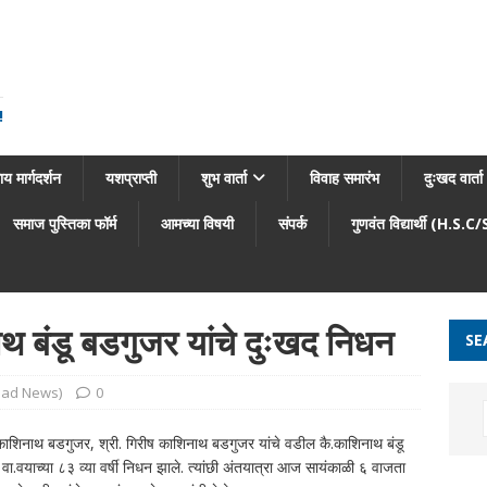
!
य मार्गदर्शन
यशप्राप्ती
शुभ वार्ता
विवाह समारंभ
दुःखद वार्ता
समाज पुस्तिका फॉर्म
आमच्या विषयी
संपर्क
गुणवंत विद्यार्थी (H.S.C
थ बंडू बडगुजर यांचे दुःखद निधन
SE
 (Sad News)
0
काशिनाथ बडगुजर, श्री. गिरीष काशिनाथ बडगुजर यांचे वडील कै.काशिनाथ बंडू
याच्या ८३ व्या वर्षी निधन झाले. त्यांछी अंतयात्रा आज सायंकाळी ६ वाजता