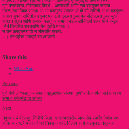
म.प्रदेश,जळगांव,धुळे,नाशिक,ठाणे,कल्याण, बृहन्मुंबई कोकण परिसर,
पुणे,मराठवाडा,औरंगाबाद,विदर्भ – अमरावती आणि सर्व बडगुजर समाज
मंडळे,सामाजिक संस्था अ. भा.बडगुजर समाज ओ.बी.सी.समिती,अ.भा.‌बडगुजर
समाज युवक समिती,बडगुजर प्राऊड गृप,बडगुजर वेब पोर्टल,बडगुजर युवा
संगठन सुरत आणि समस्त बडगुजर समाज मंडळ डोंबिवली शहर यांचे कडून
‘नैनं छिन्दन्ति शस्त्राणि नैनं दहति पावकः।
न चैनं क्लेदयन्त्यापो न शोषयति मारुतः।।
।। मन:पूर्वक भावपूर्ण श्रध्दांजली ।।
Share this:
WhatsApp
Previous
पुणे येथील “बडगुजर समाज बहूउद्देशीय संस्था, पुणे” तर्फे वार्षिक सर्वसाधारण
सभा व स्नेहमेळावा संपन्न
Next
नंदुरबार येथील कु. निधीचे जिल्हा व राज्यस्तरीय जम्प रोप स्पर्धेत विशेष यश
सोबतच राष्ट्रीय पातळीवर निवड – श्री. दिलीप राघो बडगुजर, नंदुरबार