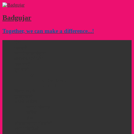
Badgujar
Together, we can make a difference...!
होम
महत्वाचे
समाजिक कार्यक्रम
व्यवसाय मार्गदर्शन
यशप्राप्ती
शुभ वार्ता
Jobs
Job Dashboard
Post a Job
विवाह समारंभ
दुःखद वार्ता
आपले साहीत्य
समाज विषयक
कविता
लेख
ओळख समाज मंडळांची
समाज व्हिडिओ