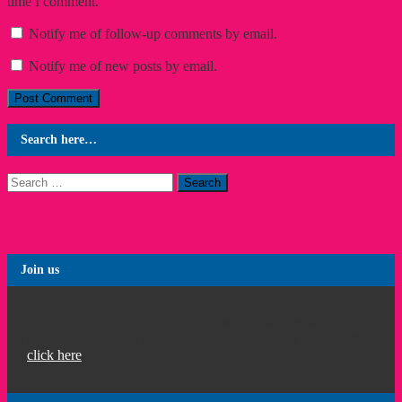
time I comment.
Notify me of follow-up comments by email.
Notify me of new posts by email.
Search here…
Search
for:
Join us
If you would like to contribute to the website with news, articals and
social updates of your city and village please get in touch with
us:
click here