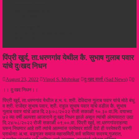
नौकरी
डॉक्टरांची माहिती
समाज पुस्तिका फॉर्म
आमच्या विषयी
संपर्क
गुणवंत विद्यार्थी (H.S.C/S.S.C)
होम फिटनेस – व्यायाम घराच्या घरी
वकिली व्यवसाय
About Us
पिंप्री खुर्द, ता.धरणगांव येथील कै. सुभाष गुलाब पवार
यांचे दुःखद निधन
August 23, 2022
Vinod S. Mohokar
दुःखद वार्ता (Sad News)
0
।। दु:खद निधन।।
पिंप्री खुर्द, ता.धरणगांव येथील ह.भ. प. श्री. देविदास गुलाब पवार यांचे मोठे बंधु
व श्री. राजेंद्र सुभाष पवार, श्री. राहुल सुभाष पवार यांचे वडील कै. सुभाष
गुलाब पवार यांचे आज दि.२३/०८/२०२२ रोजी सकाळी १०.३० वा.मि. वयाच्या
७२ व्या वर्षी अल्पशा आजाराने दुःखद निधन झाले असून त्यांची अंत्ययात्रा उद्या
दि.२४/०८/२०२२ रोजी सकाळी ०९:००.वा. पिंप्री खुर्द, ता.धरणगांवराहत्या
घरुन निघणार आहे तरी त्यांचे आत्म्यांस परमेश्वर शांती देवो ही परमेश्वरी चरणी
प्रार्थना! अ.भा. बडगुजर समाज महासमिती,सर्व समित्या सदस्य,गुजरात,