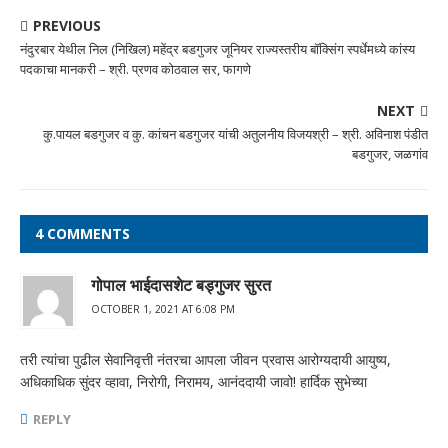
PREVIOUS
नंदुरबार येथील निल (निखिल) महेंद्र बडगुजर जूनियर राज्यस्तरीय बॉक्सिंग स्पर्धेमध्ये कांस्य
पदकाचा मानकरी – श्री. प्रणव कोठवाल सर, फागणे
NEXT
कु.पायल बडगुजर व कु. कांचन बडगुजर यांची अतुलनीय विजयश्री – श्री. अविनाश पंडीत
बडगुजर, जळगांव
4 COMMENTS
गोपाल भाईदासशेट बड्गुजर सुरत
OCTOBER 1, 2021 AT 6:08 PM
तरी त्यांचा पुढील सेवानिवृत्ती नंतरचा आपला जीवन प्रवास आरोग्यदायी आयुष्य,
अधिकाधिक सुंदर व्हावा, निरोगी, निरामय, आनंददायी जावो! हार्दिक सुभेच्या
REPLY