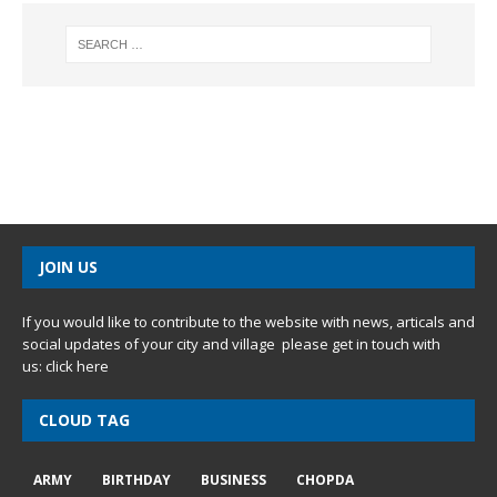
JOIN US
If you would like to contribute to the website with news, articals and
social updates of your city and village please get in touch with
us:
click here
CLOUD TAG
ARMY
BIRTHDAY
BUSINESS
CHOPDA