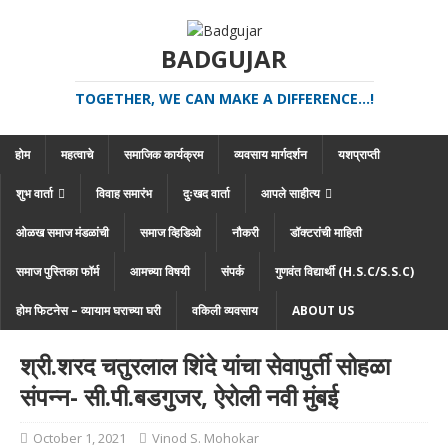
BADGUJAR
TOGETHER, WE CAN MAKE A DIFFERENCE...!
होम
महत्वाचे
समाजिक कार्यक्रम
व्यवसाय मार्गदर्शन
यशप्राप्ती
शुभ वार्ता
विवाह समारंभ
दुःखद वार्ता
आपले साहीत्य
ओळख समाज मंडळांची
समाज व्हिडिओ
नौकरी
डॉक्टरांची माहिती
समाज पुस्तिका फॉर्म
आमच्या विषयी
संपर्क
गुणवंत विद्यार्थी (H.S.C/S.S.C)
होम फिटनेस – व्यायाम घराच्या घरी
वकिली व्यवसाय
ABOUT US
श्री.शरद चतुरलाल शिंदे यांचा सेवापुर्ती सोहळा
संपन्न- सी.पी.बडगुजर, ऐरोली नवी मुंबई
October 1, 2021
Vinod S. Mohokar