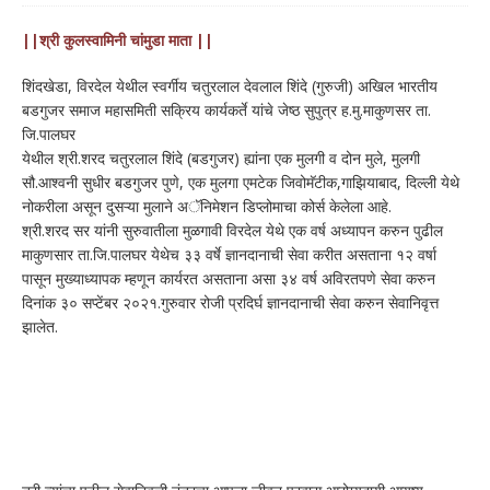
||श्री कुलस्वामिनी चांमुडा माता ||
शिंदखेडा, विरदेल येथील स्वर्गीय चतुरलाल देवलाल शिंदे (गुरुजी) अखिल भारतीय
बडगुजर समाज महासमिती सक्रिय कार्यकर्ते यांचे जेष्ठ सुपुत्र ह.मु.माकुणसर ता.
जि.पालघर
येथील श्री.शरद चतुरलाल शिंदे (बडगुजर) ह्यांना एक मुलगी व दोन मुले, मुलगी
सौ.आश्वनी सुधीर बडगुजर पुणे, एक मुलगा एमटेक जिवोमॅटीक,गाझियाबाद, दिल्ली येथे
नोकरीला असून दुसऱ्या मुलाने अॅनिमेशन डिप्लोमाचा कोर्स केलेला आहे.
श्री.शरद सर यांनी सुरुवातीला मुळगावी विरदेल येथे एक वर्ष अध्यापन करुन पुढील
माकुणसार ता.जि.पालघर येथेच ३३ वर्षे ज्ञानदानाची सेवा करीत असताना १२ वर्षा
पासून मुख्याध्यापक म्हणून कार्यरत असताना असा ३४ वर्ष अविरतपणे सेवा करुन
दिनांक ३० सप्टेंबर २०२१.गुरुवार रोजी प्रदिर्घ ज्ञानदानाची सेवा करुन सेवानिवृत्त
झालेत.