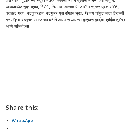
तरी त्यांचा पुढील सेवानिवृत्ती नंतरचा आपला जीवन प्रवास आरोग्यदायी आयुष्य,
अधिकाधिक सुंदर व्हावा, निरोगी, निरामय, आनंददायी जावो! बडगुजर युवक समिती,
प्राऊड ग्रुप, बडगुजर.इन, बडगुजर युवा संगठन सुरत, 👣जय चांमुडा माता हिरकणी
ग्रुप👣 व बडगुजर समाजाच्या वतीने आपणांस आपल्या कुटुंबास हार्दिक, हार्दिक शुभेच्छा
आणि अभिनंदन!!!!
Share this:
WhatsApp