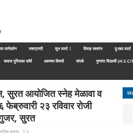
!
य मार्गदर्शन
यशप्राप्ती
शुभ वार्ता
विवाह समारंभ
दुःखद वार्ता
समाज पुस्तिका फॉर्म
आमच्या विषयी
संपर्क
गुणवंत विद्यार्थी (H.S.C
, सुरत आयोजित स्नेह मेळावा व
SE
६ फेब्रुवारी २३ रविवार रोजी
गुजर, सुरत
माजिक बातम्या
0