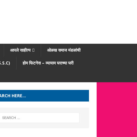
आपले साहीत्य
ओळख समाज मंडळांची
/S.S.C)
होम फिटनेस – व्यायाम घराच्या घरी
ARCH HERE…