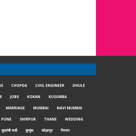
SS
CHOPDA
CIVIL ENGINEER
DHULE
B
JOBS
KOKAN
KUSUMBA
MARRIAGE
MUMBAI
NAVI MUMBAI
PUNE
SHIRPUR
THANE
WEDDING
कुळांची यादी
कुसुंबा
कोल्हापूर
गिरनार