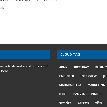
il.
CLOUD TAG
ews, articals and social updates of
ARMY
BIRTHDAY
BUSINE
k here
ENGINEER
INTERVIEW
JO
MAHARASHTRA
MARKETING
NEET
PANVEL
PIMPRI
उत्कर्ष मंडळ
उल्हासनगर
कविता