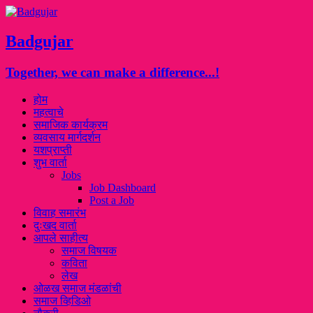
Badgujar
Together, we can make a difference...!
होम
महत्वाचे
समाजिक कार्यक्रम
व्यवसाय मार्गदर्शन
यशप्राप्ती
शुभ वार्ता
Jobs
Job Dashboard
Post a Job
विवाह समारंभ
दुःखद वार्ता
आपले साहीत्य
समाज विषयक
कविता
लेख
ओळख समाज मंडळांची
समाज व्हिडिओ