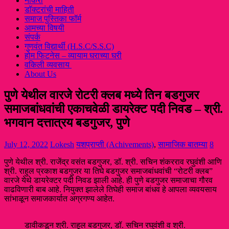
नौकरी
डॉक्टरांची माहिती
समाज पुस्तिका फॉर्म
आमच्या विषयी
संपर्क
गुणवंत विद्यार्थी (H.S.C/S.S.C)
होम फिटनेस – व्यायाम घराच्या घरी
वकिली व्यवसाय
About Us
पुणे येथील वारजे रोटरी क्लब मध्ये तिन बडगुजर
समाजबांधवांची एकाचवेळी डायरेक्ट पदी निवड – श्री.
भगवान दत्तात्रय बडगुजर, पुणे
July 12, 2022
Lokesh
यशप्राप्ती (Achivements)
,
सामाजिक बातम्या
8
पुणे येथील श्री. राजेंद्र वसंत बडगुजर, डॉ. श्री. सचिन शंकरराव रघुवंशी आणि
श्री. राहुल प्रकाश बडगुजर या तिघे बडगुजर समाजबांधवांची “रोटरी क्लब”
वारजे येथे डायरेक्टर पदी निवड झाली आहे. ही पुणे बडगुजर समाजाचा गौरव
वाढविणारी बाब आहे. नियुक्त झालेले तिघेही समाज बांधव हे आपला व्यवयसाय
सांभाळून समाजकार्यात अग्रगण्य आहेत.
डावीकडून श्री. राहूल बडगुजर, डॉ. सचिन रघुवंशी व श्री.