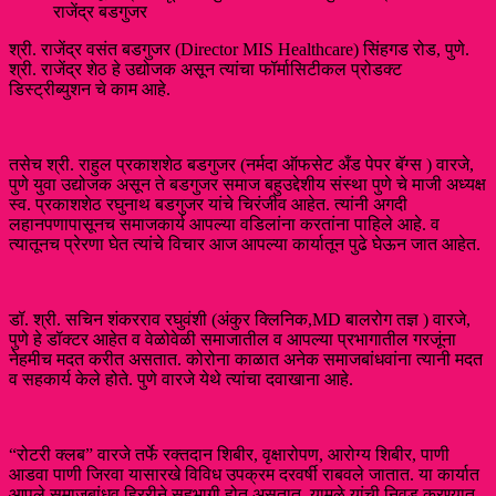
राजेंद्र बडगुजर
श्री. राजेंद्र वसंत बडगुजर (Director MIS Healthcare) सिंहगड रोड, पुणे.
श्री. राजेंद्र शेठ हे उद्योजक असून त्यांचा फॉर्मासिटीकल प्रोडक्ट
डिस्ट्रीब्युशन चे काम आहे.
तसेच श्री. राहुल प्रकाशशेठ बडगुजर (नर्मदा ऑफसेट अँड पेपर बॅग्स ) वारजे,
पुणे युवा उद्योजक असून ते बडगुजर समाज बहुउद्देशीय संस्था पुणे चे माजी अध्यक्ष
स्व. प्रकाशशेठ रघुनाथ बडगुजर यांचे चिरंजीव आहेत. त्यांनी अगदी
लहानपणापासूनच समाजकार्य आपल्या वडिलांना करतांना पाहिले आहे. व
त्यातूनच प्रेरणा घेत त्यांचे विचार आज आपल्या कार्यातून पुढे घेऊन जात आहेत.
डॉ. श्री. सचिन शंकरराव रघुवंशी (अंकुर क्लिनिक,MD बालरोग तज्ञ ) वारजे,
पुणे हे डॉक्टर आहेत व वेळोवेळी समाजातील व आपल्या प्रभागातील गरजूंना
नेहमीच मदत करीत असतात. कोरोना काळात अनेक समाजबांधवांना त्यानी मदत
व सहकार्य केले होते. पुणे वारजे येथे त्यांचा दवाखाना आहे.
“रोटरी क्लब” वारजे तर्फे रक्तदान शिबीर, वृक्षारोपण, आरोग्य शिबीर, पाणी
आडवा पाणी जिरवा यासारखे विविध उपक्रम दरवर्षी राबवले जातात. या कार्यात
आपले समाजबांधव हिररीने सहभागी होत असतात. यामुळे यांची निवड करण्यात