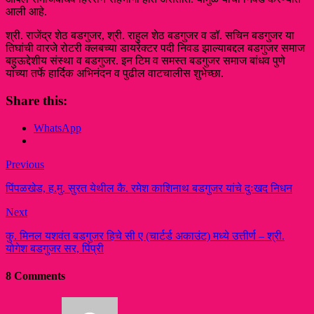
आली आहे.
श्री. राजेंद्र शेठ बडगुजर, श्री. राहुल शेठ बडगुजर व डॉ. सचिन बडगुजर या
तिघांची वारजे रोटरी क्लबच्या डायरेक्टर पदी निवड झाल्याबद्दल बडगुजर समाज
बहुऊद्देशीय संस्था व बडगुजर. इन टिम व समस्त बडगुजर समाज बांधव पुणे
यांच्या तर्फे हार्दिक अभिनंदन व पुढील वाटचालीस शुभेच्छा.
Share this:
WhatsApp
Previous
पिंपळखेड, ह.मु. सुरत येथील कै. रमेश काशिनाथ बडगुजर यांचे दुःखद निधन
Next
कु. मिनल यशवंत बडगुजर हिचे सी ए (चार्टर्ड अकाउंट) मध्ये उत्तीर्ण – श्री.
योगेश बडगुजर सर, पिंप्री
8 Comments