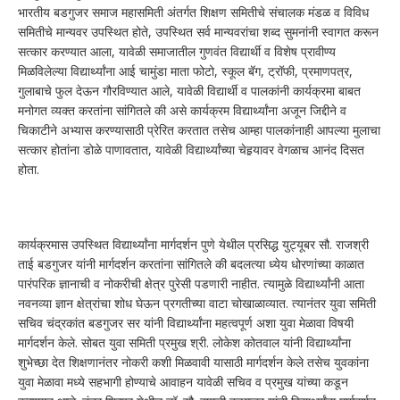
भारतीय बडगुजर समाज महासमिती अंतर्गत शिक्षण समितीचे संचालक मंडळ व विविध
समितीचे मान्यवर उपस्थित होते, उपस्थित सर्व मान्यवरांचा शब्द सुमनांनी स्वागत करून
सत्कार करण्यात आला, यावेळी समाजातील गुणवंत विद्यार्थी व विशेष प्रावीण्य
मिळविलेल्या विद्यार्थ्यांना आई चामुंडा माता फोटो, स्कूल बॅग, ट्रॉफी, प्रमाणपत्र,
गुलाबाचे फुल देऊन गौरविण्यात आले, यावेळी विद्यार्थी व पालकांनी कार्यक्रमा बाबत
मनोगत व्यक्त करतांना सांगितले की असे कार्यक्रम विद्यार्थ्यांना अजून जिद्दीने व
चिकाटीने अभ्यास करण्यासाठी प्रेरित करतात तसेच आम्हा पालकांनाही आपल्या मुलाचा
सत्कार होतांना डोळे पाणावतात, यावेळी विद्यार्थ्यांच्या चेहर्‍यावर वेगळाच आनंद दिसत
होता.
कार्यक्रमास उपस्थित विद्यार्थ्यांना मार्गदर्शन पुणे येथील प्रसिद्ध युट्यूबर सौ. राजश्री
ताई बडगुजर यांनी मार्गदर्शन करतांना सांगितले की बदलत्या ध्येय धोरणांच्या काळात
पारंपरिक ज्ञानाची व नोकरीची क्षेत्र पुरेसी पडणारी नाहीत. त्यामुळे विद्यार्थ्यांनी आता
नवनव्या ज्ञान क्षेत्रांचा शोध घेऊन प्रगतीच्या वाटा चोखाळाव्यात. त्यानंतर युवा समिती
सचिव चंद्रकांत बडगुजर सर यांनी विद्यार्थ्यांना महत्वपूर्ण अशा युवा मेळावा विषयी
मार्गदर्शन केले. सोबत युवा समिती प्रमुख श्री. लोकेश कोतवाल यांनी विद्यार्थ्यांना
शुभेच्छा देत शिक्षणानंतर नोकरी कशी मिळवावी यासाठी मार्गदर्शन केले तसेच युवकांना
युवा मेळावा मध्ये सहभागी होण्याचे आवाहन यावेळी सचिव व प्रमुख यांच्या कडून