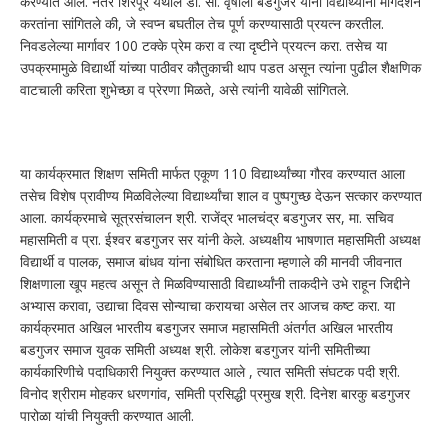
करण्यात आले. नंतर शिरपूर येथील डॉ. सौ. वृषाली बडगुजर यांनी विद्यार्थ्यांना मार्गदर्शन
करतांना सांगितले की, जे स्वप्न बघतील तेच पूर्ण करण्यासाठी प्रयत्न करतील.
निवडलेल्या मार्गावर 100 टक्के प्रेम करा व त्या दृष्टीने प्रयत्न करा. तसेच या
उपक्रमामुळे विद्यार्थी यांच्या पाठीवर कौतुकाची थाप पडत असून त्यांना पुढील शैक्षणिक
वाटचाली करिता शुभेच्छा व प्रेरणा मिळते, असे त्यांनी यावेळी सांगितले.
या कार्यक्रमात शिक्षण समिती मार्फत एकूण 110 विद्यार्थ्यांच्या गौरव करण्यात आला
तसेच विशेष प्रावीण्य मिळविलेल्या विद्यार्थ्यांचा शाल व पुष्पगुच्छ देऊन सत्कार करण्यात
आला. कार्यक्रमाचे सूत्रसंचालन श्री. राजेंद्र भालचंद्र बडगुजर सर, मा. सचिव
महासमिती व प्रा. ईश्वर बडगुजर सर यांनी केले. अध्यक्षीय भाषणात महासमिती अध्यक्ष
विद्यार्थी व पालक, समाज बांधव यांना संबोधित करताना म्हणाले की मानवी जीवनात
शिक्षणाला खूप महत्व असून ते‎ मिळविण्यासाठी विद्यार्थ्यांनी ताकदीने उभे राहून‎ जिद्दीने
अभ्यास करावा, उद्याचा दिवस सोन्याचा‎ करायचा असेल तर आजच कष्ट करा. या
कार्यक्रमात अखिल भारतीय बडगुजर समाज महासमिती अंतर्गत अखिल भारतीय
बडगुजर समाज युवक समिती अध्यक्ष श्री. लोकेश बडगुजर यांनी समितीच्या
कार्यकारिणीचे पदाधिकारी नियुक्त करण्यात आले , त्यात समिती संघटक पदी श्री.
विनोद श्रीराम मोहकर धरणगांव, समिती प्रसिद्धी प्रमुख श्री. दिनेश बारकु बडगुजर
पारोळा यांची नियुक्ती करण्यात आली.