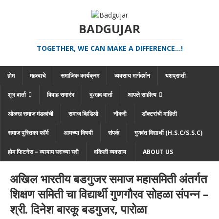
BADGUJAR
TOGETHER, WE CAN MAKE A DIFFERENCE...!
होम
महत्वाचे
समाजिक कार्यक्रम
व्यवसाय मार्गदर्शन
यशप्राप्ती
शुभ वार्ता
विवाह समारंभ
दुःखद वार्ता
आपले साहीत्य
ओळख समाज मंडळांची
समाज व्हिडिओ
नौकरी
डॉक्टरांची माहिती
समाज पुस्तिका फॉर्म
आमच्या विषयी
संपर्क
गुणवंत विद्यार्थी (H.S.C/S.S.C)
होम फिटनेस – व्यायाम घराच्या घरी
वकिली व्यवसाय
ABOUT US
अखिल भारतीय बडगुजर समाज महासमिती अंतर्गत
शिक्षण समिती चा विद्यार्थी गुणगौरव सोहळा संपन्न –
श्री. दिनेश बारकू बडगुजर, पारोळा