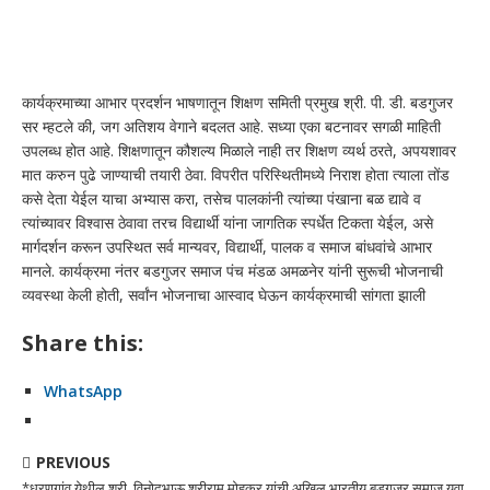
कार्यक्रमाच्या आभार प्रदर्शन भाषणातून शिक्षण समिती प्रमुख श्री. पी. डी. बडगुजर
सर म्हटले की, जग अतिशय वेगाने बदलत आहे. सध्या एका बटनावर सगळी माहिती
उपलब्ध होत आहे. शिक्षणातून कौशल्य मिळाले नाही तर शिक्षण व्यर्थ ठरते, अपयशावर
मात करुन पुढे जाण्याची तयारी ठेवा. विपरीत परिस्थितीमध्ये निराश होता त्याला तोंड
कसे देता येईल याचा अभ्यास करा, तसेच पालकांनी त्यांच्या पंखाना बळ द्यावे व
त्यांच्यावर विश्वास ठेवावा तरच विद्यार्थी यांना जागतिक स्पर्धेत टिकता येईल, असे
मार्गदर्शन करून उपस्थित सर्व मान्यवर, विद्यार्थी, पालक व समाज बांधवांचे आभार
मानले. कार्यक्रमा नंतर बडगुजर समाज पंच मंडळ अमळनेर यांनी सुरूची भोजनाची
व्यवस्था केली होती, सर्वांन भोजनाचा आस्वाद घेऊन कार्यक्रमाची सांगता झाली
Share this:
WhatsApp
PREVIOUS
*धरणगांव येथील श्री. विनोदभाऊ श्रीराम मोहकर यांची अखिल भारतीय बडगुजर समाज युवा