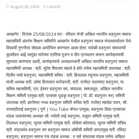
August 30, 2024
Lokesh
अमळनेर : दिनांक 25/08/2024 वार : रविवार रोजी अखिल भारतीय बडगुजर समाज
महासमिती अंतर्गत शिक्षण समितीने अमळनेर येथील बडगुजर समाज मंगलकार्यालय येथे
विद्यार्थी गुणगौरव सोहळा आयोजित करण्यात आला होता. यावेळी बडगुजर समाजाची
कुलदैवत आई चामुंडा मातेच्या प्रतिमा पूजन व दीप प्रज्वलन करून कार्यक्रमाची
सुरुवात करण्यात आली, कार्यक्रमाचे अध्यक्षस्थानी अखिल भारतीय बडगुजर समाज
महासमिती अध्यक्ष : श्री. सुरेश शिवराम महाले हे होते तसेच महासमिती उपाध्यक्ष : श्री.
दिलीप राघो बडगुजर, महासमिती सचिव : श्री. हिरालाल रघुनाथ बडगुजर, महासमिती
माजी अध्यक्ष श्री. उमेश हिरालाल करोडपती, श्री. राजेंद्र भालचंद्र बडगुजर, मा.
सचिव महासमिती, प्रा. ईश्वर बडगुजर सर, संपादक, समाजदूत, अखिल भारतीय
शिक्षण समिती प्रमुख श्री. प्रकाश धुडकू बडगुजर ( पी. डी. बडगुजर सर) समिती
उपाध्यक्ष श्री. ज्ञानेश्वर नथ्थ बडगुजर समिती सचिव श्री. राजेंद्र महादेव पवार, सौ.
राजश्रीताई बडगुजर ( पुणे ) You Tube चॅनल प्रमुख, बडगुजर विद्या प्रसारक
मंडळ जळगांवच्या अध्यक्षा सौ. ज्योती ताई बडगुजर, वधूवर समिती प्रमुख श्री.
लिलाधर बडगुजर, युवक समिती प्रमुख श्री. लोकेश कोतवाल, युवक समिती सचिव
श्री. चंद्रकांत बडगुजर सर बडगुजर समाज ओबीसी समिती उपप्रमुख श्री. रविंद्र
बडगुजर, बडगुजर समाज पंच मंडळ अध्यक्ष : व सर्व संचालक मंडळ तसेच अखिल