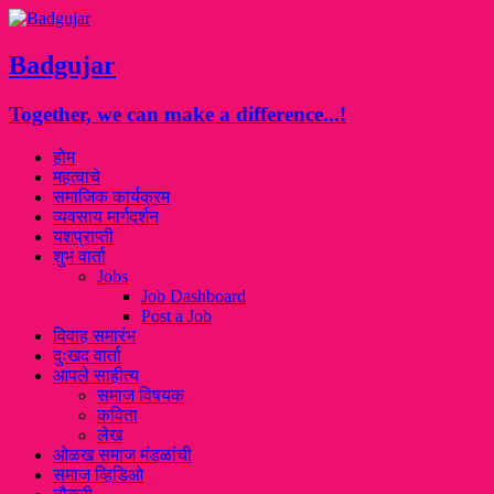
Badgujar
Together, we can make a difference...!
होम
महत्वाचे
समाजिक कार्यक्रम
व्यवसाय मार्गदर्शन
यशप्राप्ती
शुभ वार्ता
Jobs
Job Dashboard
Post a Job
विवाह समारंभ
दुःखद वार्ता
आपले साहीत्य
समाज विषयक
कविता
लेख
ओळख समाज मंडळांची
समाज व्हिडिओ