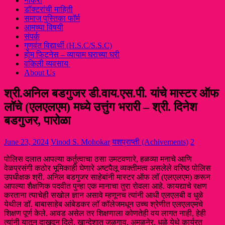
नौकरी
डॉक्टरांची माहिती
समाज पुस्तिका फॉर्म
आमच्या विषयी
संपर्क
गुणवंत विद्यार्थी (H.S.C/S.S.C)
होम फिटनेस – व्यायाम घराच्या घरी
वकिली व्यवसाय
About Us
श्री.अनिल बडगुजर डी.वाय.एस.पी. यांचे मास्टर ऑफ
लॉचे (एलएलएम) मध्ये उत्तुंग भरारी – श्री. दिनेश
बडगुजर, पारोळा
June 23, 2024
Vinod S. Mohokar
यशप्राप्ती (Achivements)
2
पोलिस दलात आपल्या कर्तुत्वाचा ठसा उमटवणारे, हळव्या मनाचे आणि
वेळप्रसंगी कठोर भूमिकाही घेणारे अष्टपैलू व्यक्तीमत्व असलेले वरिष्ठ पोलिस
उपधीक्षक श्री. अनिल बडगुजर साहेबांनी मास्टर ऑफ लॉ (एलएलएम) करून
आपल्या शैक्षणिक पदवीत पुन्हा एक मानाचा तुरा रोवला आहे. कायद्याचे रक्षण
करताना त्याचेही सखोल ज्ञान असावे म्हणूनच त्यांनी आधी एलएलबी व धुळे
येथील डॉ. बाबासाहेब आंबेडकर लॉ कॉलेजमधून उच्च श्रेणीत एलएलएमचे
शिक्षण पूर्ण केले. आवड असेल तर शिक्षणाला कोणतेही वय लागत नाही, हेही
त्यांनी यातून दाखवून दिले. खान्देशात जळगाव, अमळनेर, धुळे येथे कार्यरत