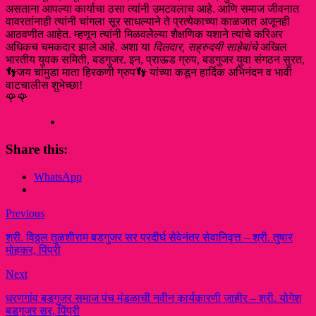
असताना आपल्या कार्याचा ठसा त्यांनी उमटवलाच आहे. आणि समाज जीवनात
वावरतांनाही त्यांनी चांगला सूर साधल्याने ते प्रत्येकाच्या काळजात अजूनही
आठवणीत आहेत. म्हणून त्यांनी मिळवलेेल्या शैक्षणिक यशाने त्यांचे करिअर
अधिकच चमकदार झाले आहे. अशा या
दिलदार, सह्रुदयी साहेबांचे
अखिल
भारतीय युवक समिती, बडगुजर. इन, प्राऊड ग्रुप, बडगुजर युवा संगठन सुरत,
👣जय चांमुडा माता हिरकणी ग्रुप👣 यांच्या कडून हार्दिक अभिनंदन व भावी
वाटचालीस शुभेच्छा!
🌹🌹
Share this:
WhatsApp
Previous
श्री. विठ्ठल तुळशीराम बडगुजर सर प्रदीर्घ सेवेनंतर सेवानिवृत्त – श्री. तुषार
मोहकर, पिंप्री
Next
धरणगांव बडगुजर समाज पंच मंडळाची नवीन कार्यकारणी जाहीर – श्री. योगेश
बडगुजर सर, पिंप्री