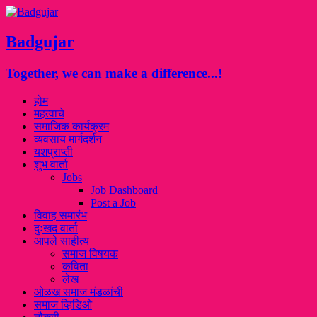
Badgujar
Together, we can make a difference...!
होम
महत्वाचे
समाजिक कार्यक्रम
व्यवसाय मार्गदर्शन
यशप्राप्ती
शुभ वार्ता
Jobs
Job Dashboard
Post a Job
विवाह समारंभ
दुःखद वार्ता
आपले साहीत्य
समाज विषयक
कविता
लेख
ओळख समाज मंडळांची
समाज व्हिडिओ