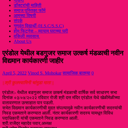
नौकरी
डॉक्टरांची माहिती
समाज पुस्तिका फॉर्म
आमच्या विषयी
संपर्क
गुणवंत विद्यार्थी (H.S.C/S.S.C)
होम फिटनेस – व्यायाम घराच्या घरी
वकिली व्यवसाय
About Us
एरंडोल येथील बडगुजर समाज उत्कर्ष मंडळाची नवीन
विद्यमान कार्यकारणी जाहीर
April 5, 2022
Vinod S. Mohokar
सामाजिक बातम्या
0
|
|श्री कुलस्वामिनी चांमुडा माता ||
एरंडोल:- येथील बडगुजर समाज उत्कर्ष मंडळाची वार्षिक सर्व साधारण सभा
दिनांक ०३/०४/२०२२ रविवार रोजी श्री दत्त मंदिर एरंडोल येथे खेळीमेळीच्या
वातावरणात उत्साहात पार पडली.
सभेत विद्यमान कार्यकारणीची मुदत संपल्यामुळे नवीन कार्यकारणीची सदस्यांची
निवड एकमताने करण्यात आली. नंतर कार्यकारणी सदस्य यामधून विविध
पदाधिकारी यांची एकमताने निवड करण्यात आली.
श्री.राजेंद्र महादेव पवार,अध्यक्ष