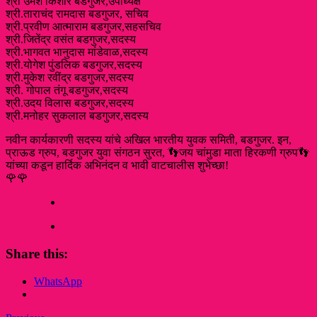
श्री उमेश किशोर बडगुजर,उपाध्यक्ष
श्री.ताराचंद रामदास बडगुजर, सचिव
श्री.प्रवीण आत्माराम बडगुजर,सहसचिव
श्री.जितेंद्र वसंत बडगुजर,सदस्य
श्री.भागवत भानुदास मांडेवाळ,सदस्य
श्री.योगेश पुंडलिक बडगुजर,सदस्य
श्री.मुकेश रवींद्र बडगुजर,सदस्य
श्री. गोपाल तंगू बडगुजर,सदस्य
श्री.उदय विलास बडगुजर,सदस्य
श्री.मनोहर सुकलाल बडगुजर,सदस्य
नवीन कार्यकारणी सदस्य यांचे अखिल भारतीय युवक समिती, बडगुजर. इन,
प्राऊड ग्रुप, बडगुजर युवा संगठन सुरत, 👣जय चांमुडा माता हिरकणी ग्रुप👣
यांच्या कडून हार्दिक अभिनंदन व भावी वाटचालीस शुभेच्छा!
🌹🌹
Share this:
WhatsApp