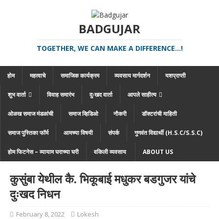
BADGUJAR
TOGETHER, WE CAN MAKE A DIFFERENCE...!
होम
महत्वाचे
समाजिक कार्यक्रम
व्यवसाय मार्गदर्शन
यशप्राप्ती
शुभ वार्ता
विवाह समारंभ
दुःखद वार्ता
आपले साहीत्य
ओळख समाज मंडळांची
समाज व्हिडिओ
नौकरी
डॉक्टरांची माहिती
समाज पुस्तिका फॉर्म
आमच्या विषयी
संपर्क
गुणवंत विद्यार्थी (H.S.C/S.S.C)
होम फिटनेस – व्यायाम घराच्या घरी
वकिली व्यवसाय
ABOUT US
कुसुंबा येथील कै. भिकूबाई मधुकर बडगुजर यांचे
दुःखद निधन
February 8, 2022
Lokesh