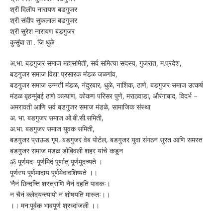
श्री दिलीप नारायण बडगुजर
श्री संदीप सुकलाल बडगुजर
श्री सुरेश नारायण बडगुजर
कुसुंबा ता . जि धुळे .
अ.भा. बडगुजर समाज महासमिती, सर्व समित्या सदस्य, गुजरात, म.प्रदेश,
बडगुजर समाज विद्या प्रसारक मंडळ जळगांव,
बडगुजर समाज उन्नती मंडळ, नंदुरबार, धुळे, नाशिक, ठाणे, बडगुजर समाज उत्कर्ष
मंडळ बृहन्मुंबई ठाणे कल्याण, कोकण परिसर पुणे, मराठवाडा, औरंगाबाद, विदर्भ –
अमरावती आणि सर्व बडगुजर समाज मंडळे, सामाजिक संस्था
अ. भा. बडगुजर समाज ओ.बी.सी.समिती,
अ.भा.‌ बडगुजर समाज युवक समिती,
बडगुजर प्राऊड गृप, बडगुजर वेब पोर्टल, बडगुजर युवा संगठन सुरत आणि समस्त
बडगुजर समाज मंडळ डोंबिवली शहर यांचे कडून
ॐ पूर्णमदः पूर्णमिदं पूर्णात् पूर्णमुदच्यते ।
पूर्णस्य पूर्णमादाय पूर्णमेवावशिष्यते ।।
‘नैनं छिन्दन्ति शस्त्राणि नैनं दहति पावकः।
न चैनं क्लेदयन्त्यापो न शोषयति मारुतः।।
।। मन:पूर्वक भावपूर्ण श्रध्दांजली ।।