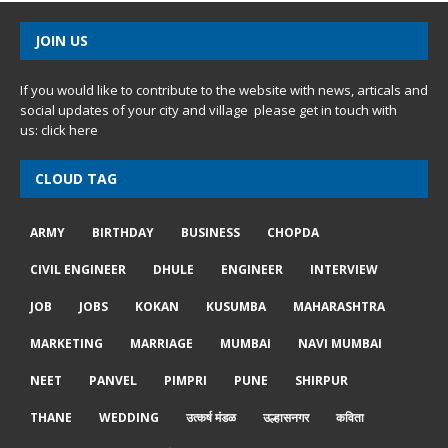
JOIN US
If you would like to contribute to the website with news, articals and
social updates of your city and village please get in touch with
us:
click here
CLOUD TAG
ARMY
BIRTHDAY
BUSINESS
CHOPDA
CIVIL ENGINEER
DHULE
ENGINEER
INTERVIEW
JOB
JOBS
KOKAN
KUSUMBA
MAHARASHTRA
MARKETING
MARRIAGE
MUMBAI
NAVI MUMBAI
NEET
PANVEL
PIMPRI
PUNE
SHIRPUR
THANE
WEDDING
उत्कर्ष मंडळ
उल्हासनगर
कविता